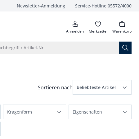
Newsletter-Anmeldung
Service-Hotline:
05572/4000
anrufen
Anmelden
Merkzettel
Warenkorb
Suche öffnen
chbegriff / Artikel-Nr.
Menü Sortierung: beliebteste Artikel ausge
Sortieren nach
beliebteste Artikel
beliebteste Artikel
t Fit angewendet
Kragenform
Eigenschaften
Preis aufsteigend
Stehkragen
atmungsaktiv
Preis absteigend
Relax-Kragen
bequem
Bewertungen