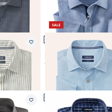
SALE
Artikel 14 von 23.
Passform Comfort Fit.
Merkzettel
Comfort Fit
Pures Leinen Hemd
4,7 (66)
ab € 89,99
ab
€ 44,99
(-50%)
Artikel 17 von 23.
Passform Comfort Fit.
Merkzettel
Comfort Fit
Relax-Kragen
Bügelfreies Hemd mit Relax-Kragen