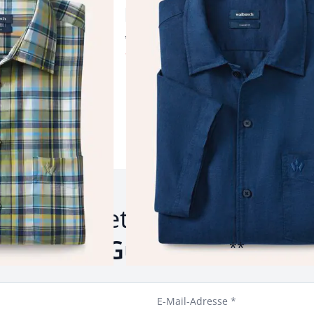
4,5 (12)
ab € 74,99
ab
€ 44,99
(-40%)
Produkte 1 bis 23 von 23.
um Newsletter anmelden u
inen
10 € Gutschein
siche
**
E-Mail-Adresse *