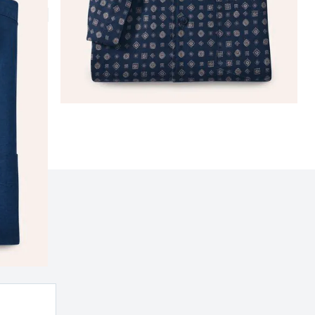
nd
rn