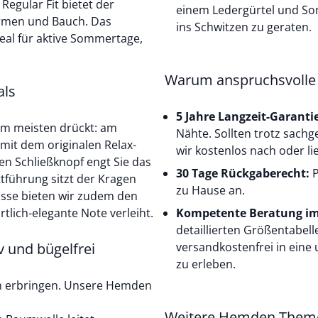
egular Fit bietet der
einem Ledergürtel und So
Armen und Bauch. Das
ins Schwitzen zu geraten.
eal für aktive Sommertage,
Warum anspruchsvolle 
als
5 Jahre Langzeit-Garanti
am meisten drückt: am
Nähte. Sollten trotz sach
mit dem originalen Relax-
wir kostenlos nach oder lie
en Schließknopf engt Sie das
30 Tage Rückgaberecht:
P
führung sitzt der Kragen
zu Hause an.
ässe bieten wir zudem den
tlich-elegante Note verleiht.
Kompetente Beratung im
detaillierten Größentabell
 und bügelfrei
versandkostenfrei in eine 
zu erleben.
n erbringen. Unsere Hemden
Weitere Hemden Them