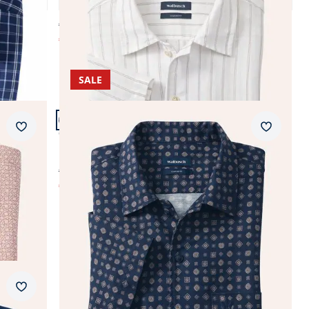
3,7 (7)
€ 74,99
€ 44,99
(-40%)
SALE
Artikel 21 von 23.
Passform Comfort Fit.
Merkzettel
Merkzet
Comfort Fit
Leinen-Mix Revers-Kragen-Hemd
€ 74,99
€ 44,99
(-40%)
Merkzettel