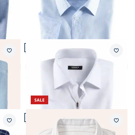
Artikel 15 von 23.
Passform Comfort Fit.
Merkzettel
Merkzet
Comfort Fit
Extraglatt-Hemd Zip & Go
4,7 (29)
ab
€ 64,99
SALE
Artikel 18 von 23.
Passform Comfort Fit.
Merkzettel
Merkzet
Comfort Fit
Leinen-Mix Revers-Kragen-Hemd