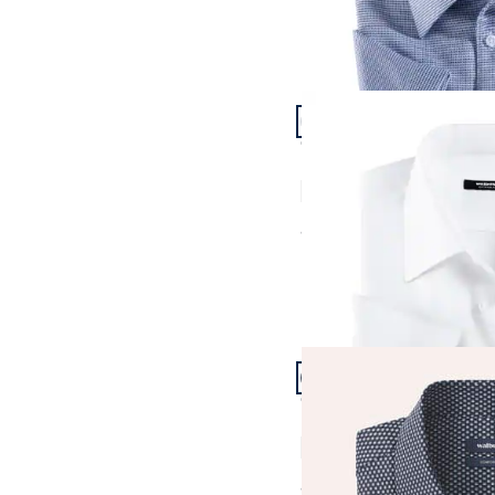
Artikel 7 von 23.
+1
Passform Comfort Fit.
Comfort Fit
Extraglatt-Hemd Kent-
4,5 (63)
ab
€ 64,99
Artikel 10 von 23.
+1
Passform Comfort Fit.
Comfort Fit
Extraglatt-Hemd Kent-
4,8 (17)
ab
€ 64,99