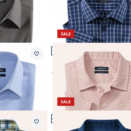
5,0 (2)
ab
€ 64,99
SALE
Artikel 20 von 23.
Passform Comfort Fit.
Merkzettel
Comfort Fit
Relax-Kragen
Leinen-Mix Revers-Kragen-Hemd
ab € 74,99
ab
€ 44,99
(-40%)
SALE
Artikel 23 von 23.
+1
Passform Comfort Fit.
Merkzettel
Comfort Fit
al
Leinen-Mix Revers-Kragen-Hemd