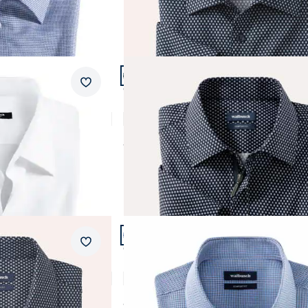
Artikel 8 von 23.
Passform Comfort Fit.
Merkzettel
Comfort Fit
Kragen
Extraglatt-Hemd Zip & Go
4,9 (7)
ab
€ 74,99
Artikel 11 von 23.
Passform Comfort Fit.
Merkzettel
Comfort Fit
Kragen
Extraglatt-Hemd Zip & Go
4,6 (14)
ab
€ 64,99