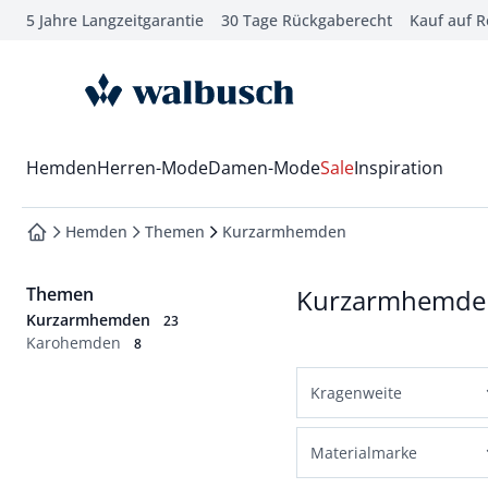
5 Jahre Langzeitgarantie
30 Tage Rückgaberecht
Kauf auf 
che springen
vigation springen
zur Startseite
inhalt springen
oter springen
Wechsel in das Menü mit Pfeil-Runter Taste
Hemden
Herren-Mode
Damen-Mode
Sale
Inspiration
hnellanmeldung springen
Hemden
Themen
Kurzarmhemden
zur Startseite
Themen
Kurzarmhemde
Kurzarmhemden
23
Karohemden
8
Kragenweite
38
39
40
41
Materialmarke
42
43
44
45