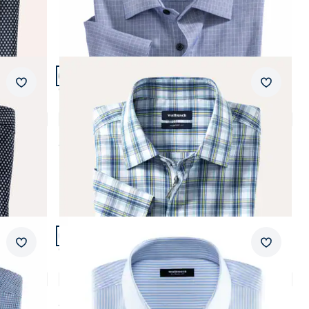
Artikel 9 von 23.
Passform Comfort Fit.
Merkzettel
Merkzet
Comfort Fit
Extraglatt-Hemd Zip & Go
4,0 (1)
ab
€ 74,99
Artikel 12 von 23.
Passform Comfort Fit.
Merkzettel
Merkzet
Comfort Fit
Bügelfreies Hemd mit Relax-Kragen
5,0 (29)
ab
€ 64,99