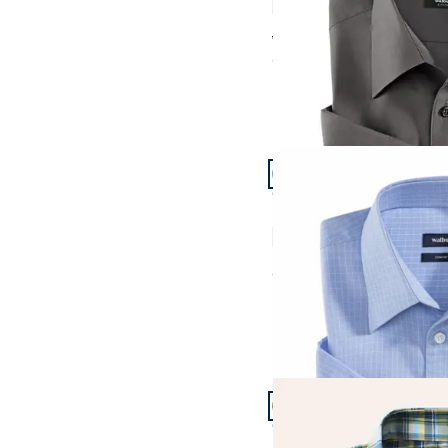
4,7 (119)
ab € 64,99
ab
€ 29,99
(-54%)
Artikel 19 von 23.
Passform Comfort Fit.
Comfort Fit
Bügelfreies Hemd mit 
4,9 (10)
ab
€ 64,99
Artikel 22 von 23.
Passform Comfort Fit.
Comfort Fit
Extraglatt-Hemd Tropic