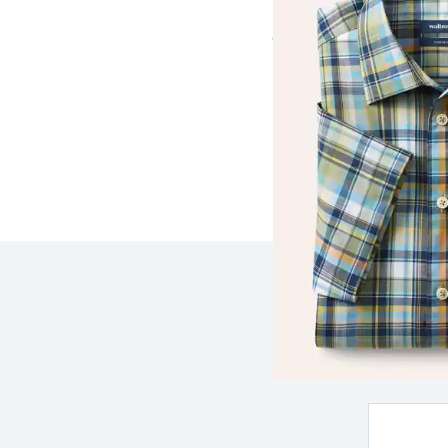
ab
€ 74,99
Seite 1 geladen. Zeige 
Z
e