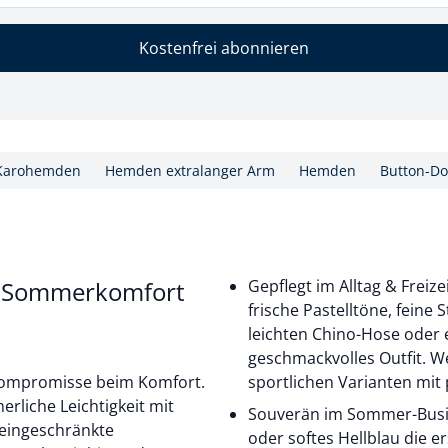
Kostenfrei abonnieren
Karohemden
Hemden extralanger Arm
Hemden
Button-D
r Sommerkomfort
Gepflegt im Alltag & Frei
frische Pastelltöne, feine
leichten Chino-Hose oder 
geschmackvolles Outfit. W
e Kompromisse beim Komfort.
sportlichen Varianten mit 
liche Leichtigkeit mit
Souverän im Sommer-Busine
neingeschränkte
oder softes Hellblau die e