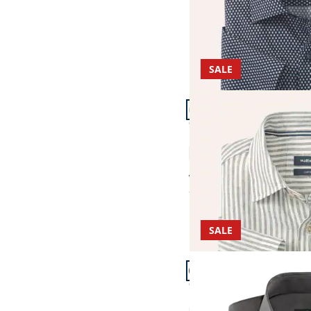
SALE
Artikel 13 von 23.
Passform Comfort Fit.
Comfort Fit
Pures Leinen Hemd
4,8 (26)
ab € 89,99
ab
€ 44,99
(-50%)
SALE
Artikel 16 von 23.
Passform Comfort Fit.
Comfort Fit
Bügelfreies Hemd mit 