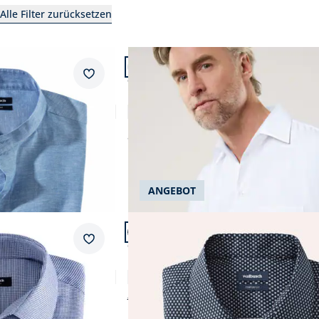
einfarbig
bis 50 €
Alle Filter zurücksetzen
Gelb
Abbrechen
bedruckt
bis 100 €
Artikel 2 von 23.
Grau
gemustert
+2
Passform Comfort Fit.
Abbrechen
Merkzettel
Comfort Fit
Grün
kariert
md
Bügelfreies Hemd mit Relax-Kragen
Orange
4,8 (202)
minimal
ab
€ 64,99
Rot
gestreift
Abbrechen
Schwarz
grafisch
ANGEBOT
Abbrechen
Weiß
Artikel 5 von 23.
Passform Comfort Fit.
Merkzettel
Comfort Fit
Relax-Kragen
Bügelfreies Hemd mit Relax-Kragen
5,0 (2)
€ 74,99
Einzelpreis
€ 69,99
(-7%)