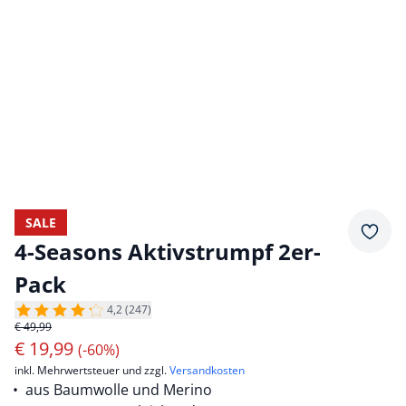
SALE
Merkz
4-Seasons Aktivstrumpf 2er-
Pack
4,2 (247)
€ 49,99
€
19,99
(-60%)
inkl. Mehrwertsteuer und zzgl.
Versandkosten
aus Baumwolle und Merino