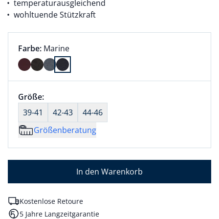
temperaturausgleichend
wohltuende Stützkraft
Farbauswahl:
aktuell ausgewählt:
Farbe:
Marine
Farbe Marine ausgewählt
Größenauswahl:
Größe:
nichts ausgewählt
39-41
42-43
44-46
Größenberatung
In den Warenkorb
Kostenlose Retoure
5 Jahre Langzeitgarantie