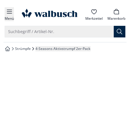
che springen
zur Startseite
vigation springen
Menü
Merkzettel
Warenkorb
inhalt springen
Suche öffnen
Suchbegriff / Artikel-Nr.
oter springen
Strümpfe
4-Seasons Aktivstrumpf 2er-Pack
zur Startseite
hnellanmeldung springen