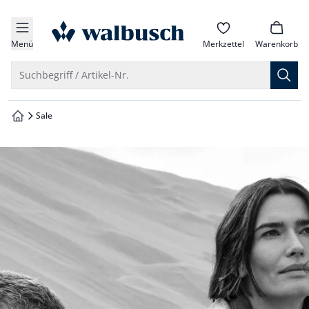
che springen
zur Startseite
vigation springen
Menü
Merkzettel
Warenkorb
inhalt springen
Suche öffnen
Suchbegriff / Artikel-Nr.
oter springen
Sale
zur Startseite
hnellanmeldung springen