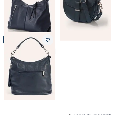
€ 149,99
Artikel 3 von 3.
+2
Merkzettel
Leder-Handtasche
4,7 (55)
€ 149,99
Seite 1 geladen. Zeige Produkte 1 bis 3 von 3.
AI
Bild mit Hilfe von KI erstellt