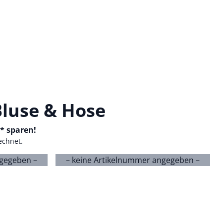
luse & Hose
-* sparen!
echnet.
ngegeben –
– keine Artikelnummer angegeben –