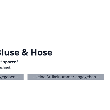
luse & Hose
-* sparen!
echnet.
ngegeben –
– keine Artikelnummer angegeben –