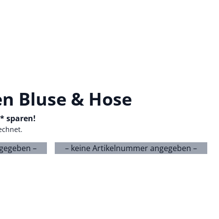
n Bluse & Hose
-* sparen!
echnet.
ngegeben –
– keine Artikelnummer angegeben –