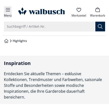
che springen
zur Startseite
vigation springen
Menü
Merkzettel
Warenkorb
inhalt springen
Suche öffnen
Suchbegriff / Artikel-Nr.
oter springen
Highlights
zur Startseite
hnellanmeldung springen
Inspiration
Entdecken Sie aktuelle Themen – exklusive
Kollektionen, Trendmuster und Farbwelten, saisonale
Stoffe und Besonderheiten sowie modische
Inspirationen, die Ihre Garderobe dauerhaft
bereichern.