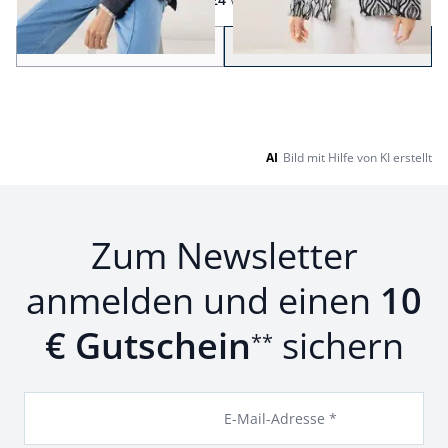
Seite 1 geladen. Zeige Produkte 1 bis 24 von 35.
Zurück
Weiter
zu Seite 2
AI
Bild mit Hilfe von KI erstellt
Zum Newsletter
anmelden und einen
10
€ Gutschein
sichern
**
E-Mail-Adresse *