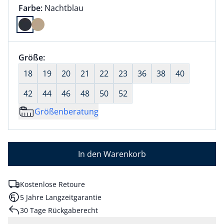
Farbauswahl:
aktuell ausgewählt:
Farbe:
Nachtblau
Farbe Nachtblau ausgewählt
Größenauswahl:
Größe:
nichts ausgewählt
18
19
20
21
22
23
36
38
40
42
44
46
48
50
52
Größenberatung
In den Warenkorb
Kostenlose Retoure
5 Jahre Langzeitgarantie
30 Tage Rückgaberecht