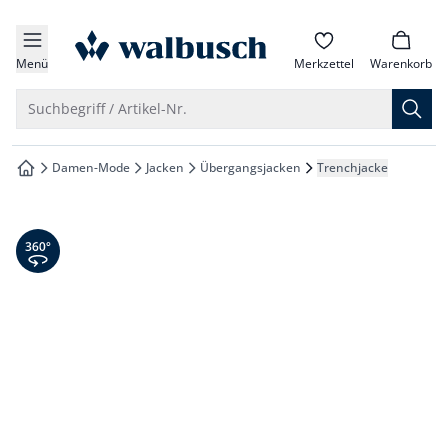
che springen
zur Startseite
vigation springen
Menü
Merkzettel
Warenkorb
inhalt springen
Suche öffnen
Suchbegriff / Artikel-Nr.
oter springen
Damen-Mode
Jacken
Übergangsjacken
Trenchjacke
zur Startseite
hnellanmeldung springen
360° Ansicht