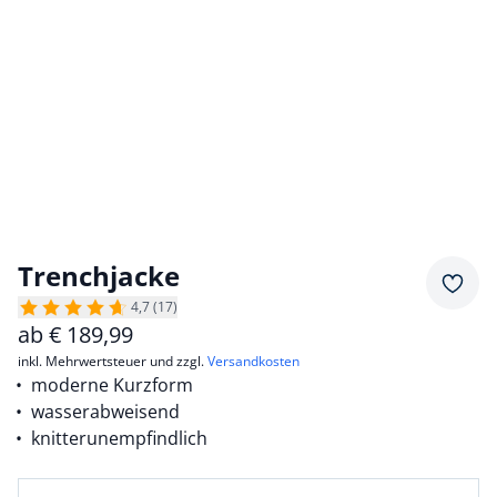
Trenchjacke
Merkz
4,7 (17)
ab
€
189,99
inkl. Mehrwertsteuer und zzgl.
Versandkosten
moderne Kurzform
wasserabweisend
knitterunempfindlich