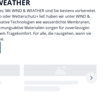
WEATHER
s: Mit WIND & WEATHER sind Sie bestens vorbereitet.
 oder Wetterschutz+ lief, haben wir unter WIND &
ative Technologien wie wasserdichte Membranen,
mungsaktive Materialien sorgen für zuverlässigen
hem Tragekomfort. Für alle, die rausgehen, wann sie
se.
Pfeil nac
Loading...
Loa