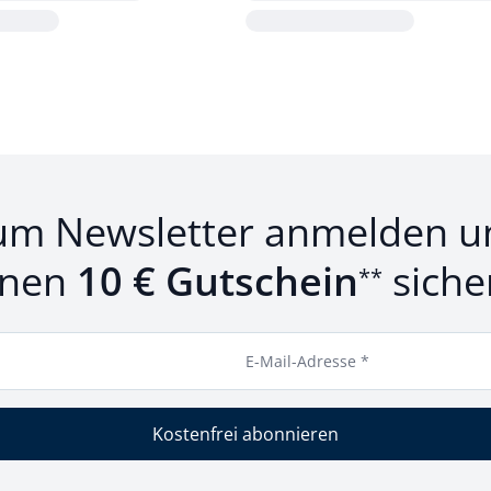
Loading...
um Newsletter anmelden u
inen
10 € Gutschein
siche
**
E-Mail-Adresse *
Kostenfrei abonnieren