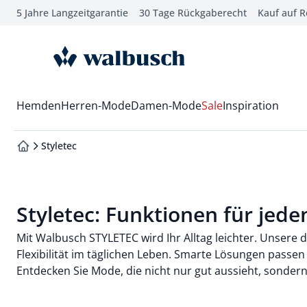
5 Jahre Langzeitgarantie
30 Tage Rückgaberecht
Kauf auf 
che springen
vigation springen
zur Startseite
inhalt springen
oter springen
Wechsel in das Menü mit Pfeil-Runter Taste
Hemden
Herren-Mode
Damen-Mode
Sale
Inspiration
hnellanmeldung springen
Styletec
zur Startseite
Styletec: Funktionen für jede
Mit Walbusch STYLETEC wird Ihr Alltag leichter. Unsere
Flexibilität im täglichen Leben. Smarte Lösungen passen
Entdecken Sie Mode, die nicht nur gut aussieht, sondern 