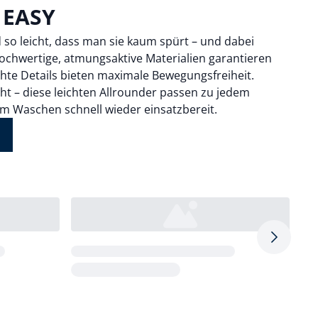
 EASY
 so leicht, dass man sie kaum spürt – und dabei
chwertige, atmungsaktive Materialien garantieren
te Details bieten maximale Bewegungsfreiheit.
ht – diese leichten Allrounder passen zu jedem
m Waschen schnell wieder einsatzbereit.
Pfeil nac
Loading...
Loa