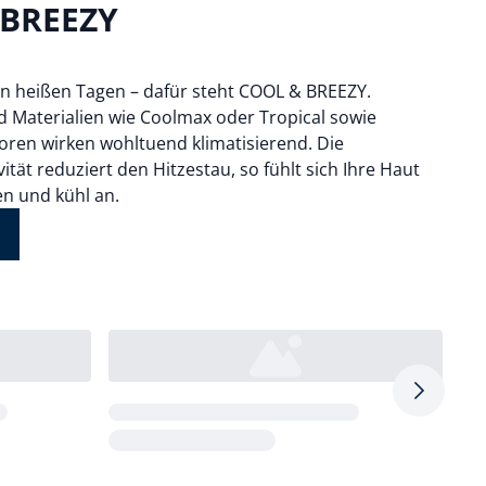
 BREEZY
 an heißen Tagen – dafür steht COOL & BREEZY.
 Materialien wie Coolmax oder Tropical sowie
Poren wirken wohltuend klimatisierend. Die
ät reduziert den Hitzestau, so fühlt sich Ihre Haut
n und kühl an.
Pfeil nac
Loading...
Loa