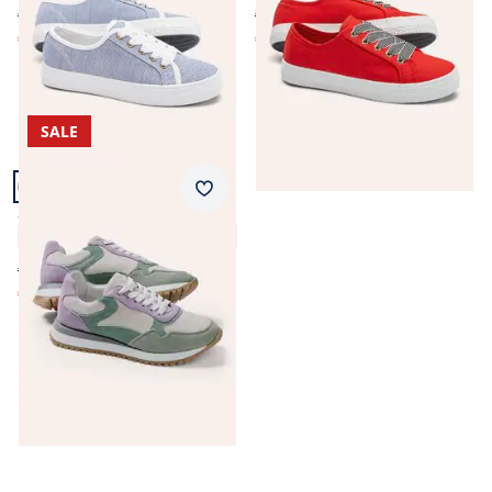
€ 74,95
€ 74,95
€ 29,99
€ 29,99
(-60%)
(-60%)
SALE
Artikel 7 von 7.
+1
Merkzettel
Soft Multicolor Sneaker
4,7 (9)
€ 179,99
€ 99,99
(-44%)
Seite 1 geladen. Zeige Produkte 1 bis 7 von 7.