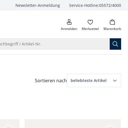
Newsletter-Anmeldung
Service-Hotline:
05572/4000
anrufen
Anmelden
Merkzettel
Warenkorb
Suche öffnen
chbegriff / Artikel-Nr.
Menü Sortierung: beliebteste Artikel ausge
Sortieren nach
beliebteste Artikel
beliebteste Artikel
Preis aufsteigend
Preis absteigend
Artikel 3 von 4.
Bewertungen