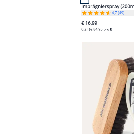
Imprägnierspray (200m
4,7 (49)
€ 16,99
0,2 l (€ 84,95 pro l)
Artikel 4 von 4.