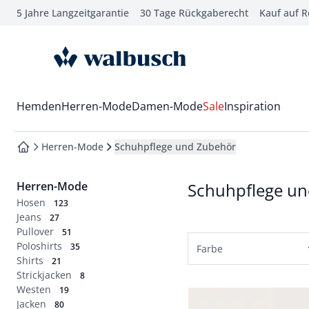
5 Jahre Langzeitgarantie
30 Tage Rückgaberecht
Kauf auf 
che springen
vigation springen
zur Startseite
inhalt springen
oter springen
Wechsel in das Menü mit Pfeil-Runter Taste
Hemden
Herren-Mode
Damen-Mode
Sale
Inspiration
hnellanmeldung springen
Herren-Mode
Schuhpflege und Zubehör
zur Startseite
Herren-Mode
Schuhpflege u
Hosen
123
Jeans
27
Pullover
51
Poloshirts
35
Farbe
Shirts
21
Strickjacken
8
Weiß
Westen
19
Artikel 1 von 4.
Jacken
80