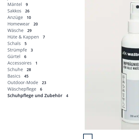
Abbrechen
Mäntel
9
Sakkos
26
Anzüge
10
Homewear
20
Wäsche
29
Hüte & Kappen
7
Schals
5
Strümpfe
3
Gürtel
6
Accessoires
1
Schuhe
28
Basics
45
Outdoor-Mode
23
Wäschepflege
6
Schuhpflege und Zubehör
4