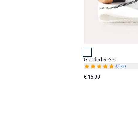
Glattleder-Set
4,8 (8)
€ 16,99
Seite 1 geladen. Zeige P