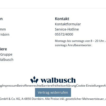
en
Kontakt
Kontaktformular
ramm
Service-Hotline
05572/4000
nbirn
Montags bis samstags von 8 – 20 Uhr.
sonntags Anrufbeantworter.
iere
-Gruppe
Walbusch
ng
Impressum
Betroffenenrechte
Barrierefreiheitserklärung
Cookie-Einstellungen
A
Vertrag widerrufen
mbH & Co. KG, A-6850 Dornbirn. Alle Preise inkl. gesetzlicher Mehrwertsteuer, 