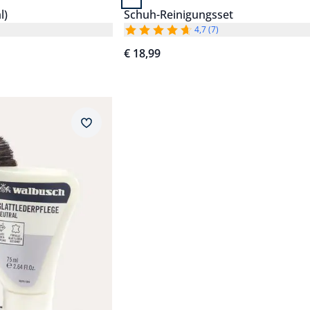
l)
Schuh-Reinigungsset
4,7 (7)
€ 18,99
Merkzettel