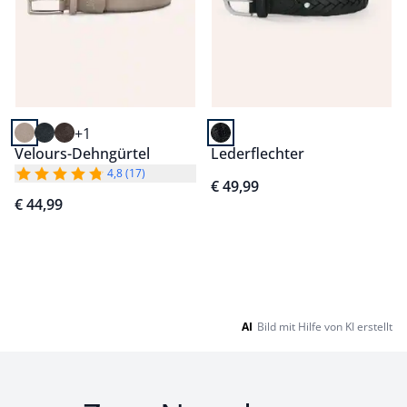
+1
Velours-Dehngürtel
Lederflechter
4,8 (17)
€ 49,99
€ 44,99
Seite 1 geladen. Zeige Produkte 1 bis 6 von 6.
AI
Bild mit Hilfe von KI erstellt