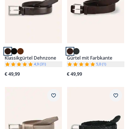
Klassikgürtel Dehnzone
Gürtel mit Farbkante
4,9 (31)
5,0 (1)
€ 49,99
€ 49,99
Artikel 5 von 6.
Artikel 6 von 6.
Merkzettel
Merkz