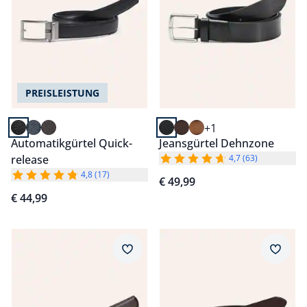
PREISLEISTUNG
+1
Automatikgürtel Quick-
Jeansgürtel Dehnzone
release
4,7 (63)
4,8 (17)
€ 49,99
€ 44,99
Artikel 3 von 6.
Artikel 4 von 6.
Merkzettel
Merkz