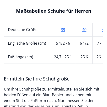
Maßtabellen Schuhe für Herren
Deutsche Größe
39
40
41
Englische Größe (cm)
5 1/2 - 6
6 1/2
7 - 7 
Fußlänge (cm)
24,7 - 25,1
25,6
26 - 2
Ermitteln Sie Ihre Schuhgröße
Um Ihre Schuhgröße zu ermitteln, stellen Sie sich mit
beiden Füßen auf ein Blatt Papier und ziehen mit
einem Stift die Fußform nach. Nun messen Sie den
Abstand von der Ferse bis zum längsten Zeh in