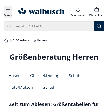
che springen
zur Startseite
vigation springen
Menü
Merkzettel
Warenkorb
inhalt springen
Suche öffnen
Suchbegriff / Artikel-Nr.
oter springen
Größenberatung Herren
zur Startseite
hnellanmeldung springen
Größenberatung Herren
Hosen
Oberbekleidung
Schuhe
Hüte/Mützen
Gürtel
Zeit zum Ablesen: Größentabellen für