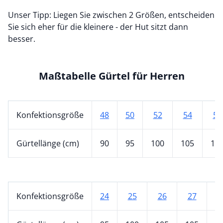
Unser Tipp: Liegen Sie zwischen 2 Größen, entscheiden
Sie sich eher für die kleinere - der Hut sitzt dann
besser.
Maßtabelle Gürtel für Herren
Konfektionsgröße
48
50
52
54
56
Gürtellänge (cm)
90
95
100
105
10
Konfektionsgröße
24
25
26
27
2