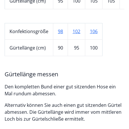
Gürtellänge (cm)
95
100
105
105
1
Konfektionsgröße
98
102
106
Gürtellänge (cm)
90
95
100
Gürtellänge messen
Den kompletten Bund einer gut sitzenden Hose ein
Mal rundum abmessen.
Alternativ können Sie auch einen gut sitzenden Gürtel
abmessen. Die Gürtellänge wird immer vom mittleren
Loch bis zur Gürtelschließe ermittelt.