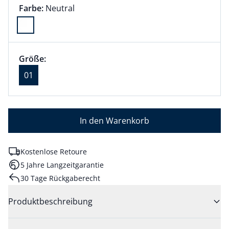
Farbauswahl:
aktuell ausgewählt:
Farbe:
Neutral
Farbe Neutral ausgewählt
Größenauswahl:
Größe 01 ausgewählt
Größe:
aktuell ausgewählt: 01
01
In den Warenkorb
Kostenlose Retoure
5 Jahre Langzeitgarantie
30 Tage Rückgaberecht
Produktbeschreibung