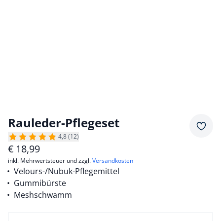
Rauleder-Pflegeset
Merkz
4,8 (12)
€
18,99
inkl. Mehrwertsteuer und zzgl.
Versandkosten
Velours-/Nubuk-Pflegemittel
Gummibürste
Meshschwamm