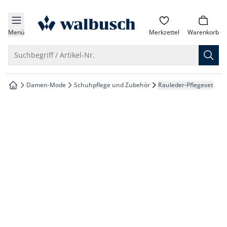
che springen
zur Startseite
vigation springen
Menü
Merkzettel
Warenkorb
inhalt springen
Suche öffnen
Suchbegriff / Artikel-Nr.
oter springen
Damen-Mode
Schuhpflege und Zubehör
Rauleder-Pflegeset
zur Startseite
hnellanmeldung springen