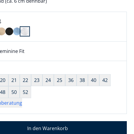
d (ca. 6 cm dehnbar)
l:
ell ausgewählt:
ß
 ausgewählt
eminine Fit
kel hat die Passform Feminine Fit. für Informationen zu Pa
wahl:
hts ausgewählt
20
21
22
23
24
25
36
38
40
42
48
50
52
nberatung
In den Warenkorb