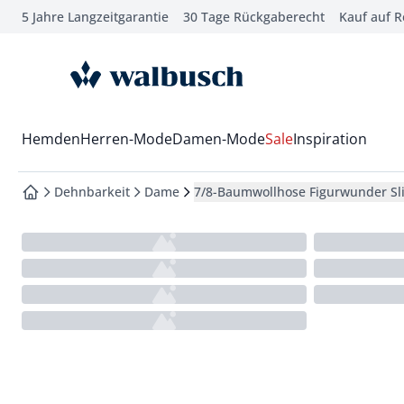
5 Jahre Langzeitgarantie
30 Tage Rückgaberecht
Kauf auf 
che springen
vigation springen
zur Startseite
inhalt springen
oter springen
Wechsel in das Menü mit Pfeil-Runter Taste
Hemden
Herren-Mode
Damen-Mode
Sale
Inspiration
hnellanmeldung springen
Dehnbarkeit
Dame
7/8-Baumwollhose Figurwunder Sl
zur Startseite