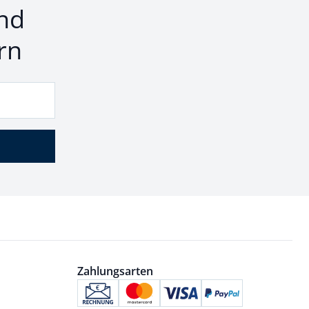
nd
rn
Zahlungsarten