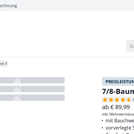
Rechnung
Su
im F
PREISLEISTU
7/8-Baum
ab
€
89,99
inkl. Mehrwertsteu
mit Bauchwe
vorverlegte 