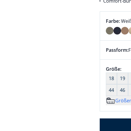
Comfort-Bun
Farbauswah
aktu
Farbe:
Wei
Farbe Weiß
Passform:
F
Dieser Arti
Größenaus
Größe:
nic
18
19
44
46
Größe