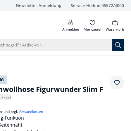
Newsletter-Anmeldung
Service-Hotline:
05572/4000
anrufen
Anmelden
Merkzettel
Warenkorb
Suche öffnen
chbegriff / Artikel-Nr.
NG
Merkze
wollhose Figurwunder Slim F
4,7 (67)
er und zzgl.
Versandkosten
g-Funktion
Seitennaht