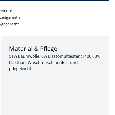
Retoure
zeitgarantie
kgaberecht
Abschnitt 3 von 3:
Material & Pflege
91% Baumwolle, 6% Elastomultiester (T400), 3%
Elasthan. Waschmaschinenfest und
pflegeleicht.