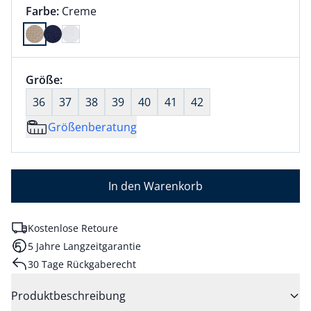
Farbauswahl:
aktuell ausgewählt:
Farbe:
Creme
Farbe Creme ausgewählt
Größenauswahl:
Größe:
nichts ausgewählt
36
37
38
39
40
41
42
Größenberatung
In den Warenkorb
Kostenlose Retoure
5 Jahre Langzeitgarantie
30 Tage Rückgaberecht
Produktbeschreibung