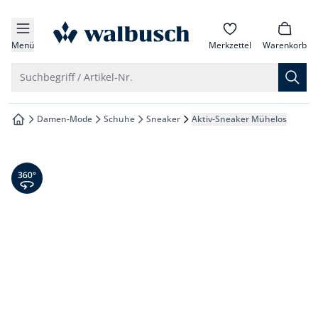
che springen
zur Startseite
vigation springen
Menü
Merkzettel
Warenkorb
inhalt springen
Suche öffnen
Suchbegriff / Artikel-Nr.
oter springen
Damen-Mode
Schuhe
Sneaker
Aktiv-Sneaker Mühelos
zur Startseite
hnellanmeldung springen
360° Ansicht