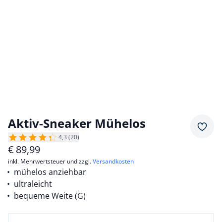
Aktiv-Sneaker Mühelos
Merkz
4,3 (20)
€
89,99
inkl. Mehrwertsteuer und zzgl.
Versandkosten
mühelos anziehbar
ultraleicht
bequeme Weite (G)