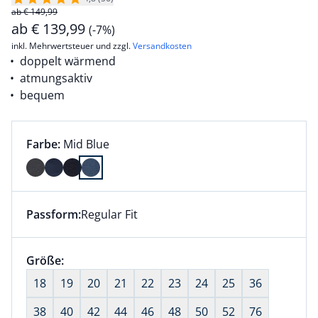
ab € 149,99
ab
€
139,99
(-7%)
inkl. Mehrwertsteuer und zzgl.
Versandkosten
doppelt wärmend
atmungsaktiv
bequem
Farbauswahl:
aktuell ausgewählt:
Farbe:
Mid Blue
Farbe Mid Blue ausgewählt
Passform:
Regular Fit
Dieser Artikel hat die Passform Regular Fit. für Infor
Größenauswahl:
Größe:
nichts ausgewählt
18
19
20
21
22
23
24
25
36
38
40
42
44
46
48
50
52
76