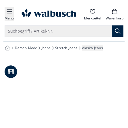
che springen
zur Startseite
vigation springen
Menü
Merkzettel
Warenkorb
inhalt springen
Suche öffnen
Suchbegriff / Artikel-Nr.
oter springen
Damen-Mode
Jeans
Stretch-Jeans
Alaska-Jeans
zur Startseite
hnellanmeldung springen
Video