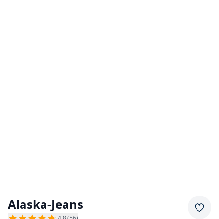
Alaska-Jeans
Merkz
4,8 (56)