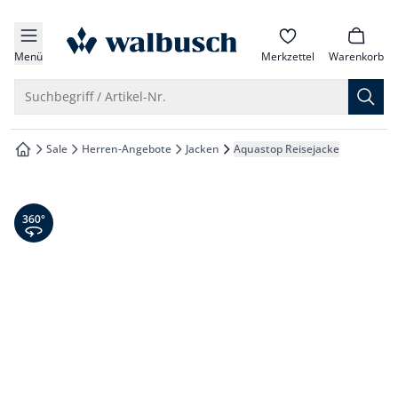
che springen
zur Startseite
vigation springen
Menü
Merkzettel
Warenkorb
inhalt springen
Suche öffnen
Suchbegriff / Artikel-Nr.
oter springen
Sale
Herren-Angebote
Jacken
Aquastop Reisejacke
zur Startseite
hnellanmeldung springen
360° Ansicht