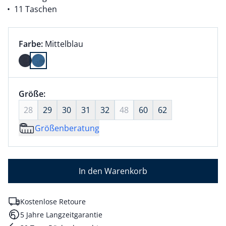
11 Taschen
Farbauswahl:
aktuell ausgewählt:
Farbe:
Mittelblau
Farbe Mittelblau ausgewählt
Größenauswahl:
Größe:
nichts ausgewählt
28
29
30
31
32
48
60
62
Größenberatung
In den Warenkorb
Kostenlose Retoure
5 Jahre Langzeitgarantie