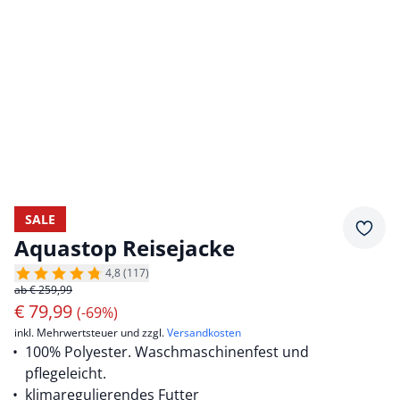
SALE
Merkz
Aquastop Reisejacke
4,8 (117)
ab € 259,99
€
79,99
(-69%)
inkl. Mehrwertsteuer und zzgl.
Versandkosten
100% Polyester. Waschmaschinenfest und
pflegeleicht.
klimaregulierendes Futter