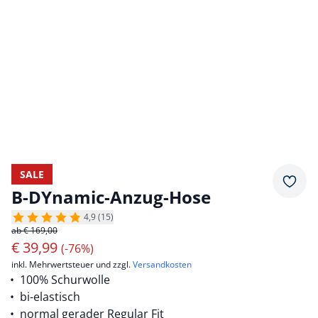
SALE
Merkz
B-DYnamic-Anzug-Hose
4,9 (15)
ab € 169,00
€
39,99
(-76%)
inkl. Mehrwertsteuer und zzgl.
Versandkosten
100% Schurwolle
bi-elastisch
normal gerader Regular Fit