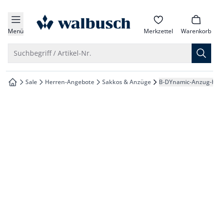
che springen
zur Startseite
vigation springen
Menü
Merkzettel
Warenkorb
inhalt springen
Suche öffnen
Suchbegriff / Artikel-Nr.
oter springen
Sale
Herren-Angebote
Sakkos & Anzüge
B-DYnamic-Anzug-H
zur Startseite
hnellanmeldung springen