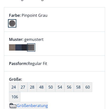
Farbauswahl:
aktuell ausgewählt:
Farbe:
Pinpoint Grau
Farbe Pinpoint Grau ausgewählt
Muster:
gemustert
Passform:
Regular Fit
Dieser Artikel hat die Passform Regular Fit. für Infor
Größenauswahl:
Größe:
nichts ausgewählt
24
27
28
48
50
54
56
58
60
106
Größenberatung