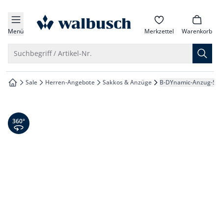
che springen
zur Startseite
vigation springen
Menü
Merkzettel
Warenkorb
inhalt springen
Suche öffnen
Suchbegriff / Artikel-Nr.
oter springen
Sale
Herren-Angebote
Sakkos & Anzüge
B-DYnamic-Anzug-Sa
zur Startseite
hnellanmeldung springen
360° Ansicht