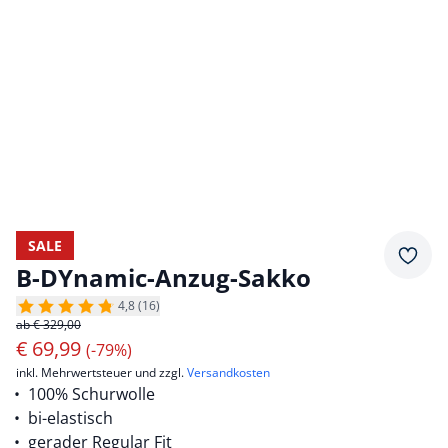
SALE
Merkz
B-DYnamic-Anzug-Sakko
4,8 (16)
ab € 329,00
€
69,99
(-79%)
inkl. Mehrwertsteuer und zzgl.
Versandkosten
100% Schurwolle
bi-elastisch
gerader Regular Fit