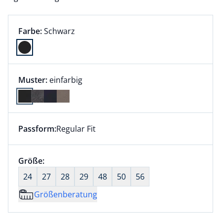
Farbauswahl:
aktuell ausgewählt:
Farbe:
Schwarz
Farbe Schwarz ausgewählt
Muster:
einfarbig
Passform:
Regular Fit
Dieser Artikel hat die Passform Regular Fit. für Infor
Größenauswahl:
Größe:
nichts ausgewählt
24
27
28
29
48
50
56
Größenberatung