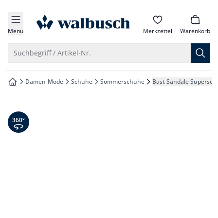
che springen
zur Startseite
vigation springen
Menü
Merkzettel
Warenkorb
inhalt springen
Suche öffnen
Suchbegriff / Artikel-Nr.
oter springen
Damen-Mode
Schuhe
Sommerschuhe
Bast Sandale Supersoft
zur Startseite
hnellanmeldung springen
360° Ansicht