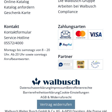
Die Walbusch-Gruppe
Online-Katalog
Arbeiten bei Walbusch
Katalog anfordern
Compliance
Geschenk-Karte
Kontakt
Zahlungsarten
Kontaktformular
Service-Hotline
05572/4000
Montags bis samstags von 8 – 20
Uhr. Ab 20 Uhr sowie sonntags
Partner
Anrufbeantworter.
Datenschutzerklärung
Impressum
Betroffenenrechte
Barrierefreiheitserklärung
Cookie-Einstellungen
AGB & Widerrufsrecht
Vertrag widerrufen
Walbusch Walter Busch GmbH & Co. KG, A-6850 Dornbirn. Alle Preise inkl.