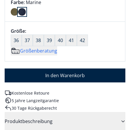
Farbauswahl:
aktuell ausgewählt:
Farbe:
Marine
Farbe Marine ausgewählt
Größenauswahl:
Größe:
nichts ausgewählt
36
37
38
39
40
41
42
Größenberatung
In den Warenkorb
Kostenlose Retoure
5 Jahre Langzeitgarantie
30 Tage Rückgaberecht
Produktbeschreibung