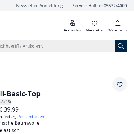
Newsletter-Anmeldung
Service-Hotline:
05572/4000
anrufen
Anmelden
Merkzettel
Warenkorb
Suche öffnen
chbegriff / Artikel-Nr.
Merkze
l-Basic-Top
3,8 (15)
€
39,99
er und zzgl.
Versandkosten
hische Baumwolle
elastisch