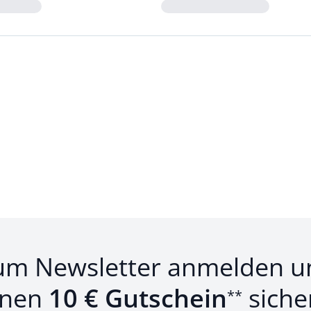
Loading...
um Newsletter anmelden u
inen
10 € Gutschein
siche
**