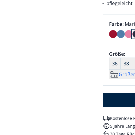
pflegeleicht
Farbauswah
aktu
Farbe:
Mar
Farbe Mari
Größenaus
Größe:
nic
36
38
Größe
Kostenlose 
5 Jahre Lang
30 Tage Rüc