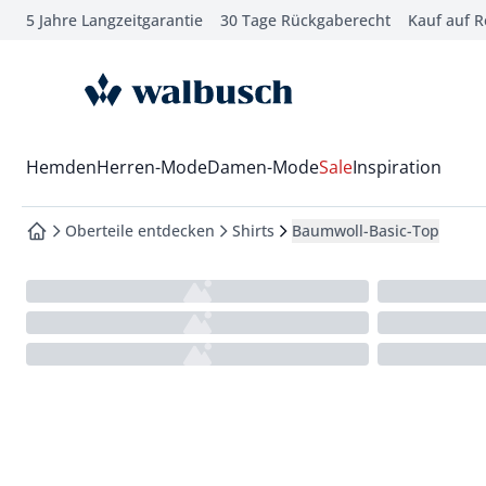
5 Jahre Langzeitgarantie
30 Tage Rückgaberecht
Kauf auf 
che springen
vigation springen
zur Startseite
inhalt springen
oter springen
Wechsel in das Menü mit Pfeil-Runter Taste
Hemden
Herren-Mode
Damen-Mode
Sale
Inspiration
hnellanmeldung springen
Oberteile entdecken
Shirts
Baumwoll-Basic-Top
zur Startseite