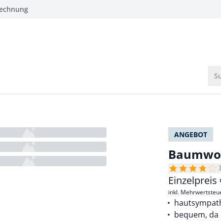
Rechnung
Su
ANGEBOT
Baumwol
Einzelpreis
inkl. Mehrwertsteu
hautsympat
bequem, da 