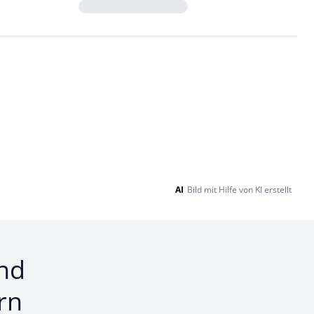
Loading...
AI
Bild mit Hilfe von KI erstellt
nd
rn