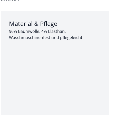
Abschnitt 3 von 3:
Material & Pflege
96% Baumwolle, 4% Elasthan.
Waschmaschinenfest und pflegeleicht.