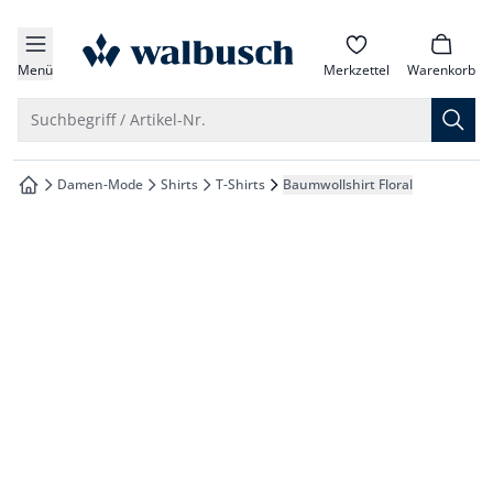
che springen
zur Startseite
vigation springen
Menü
Merkzettel
Warenkorb
inhalt springen
Suche öffnen
Suchbegriff / Artikel-Nr.
oter springen
Damen-Mode
Shirts
T-Shirts
Baumwollshirt Floral
zur Startseite
hnellanmeldung springen