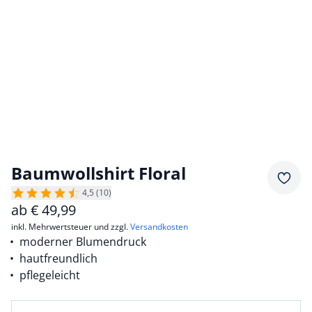
Baumwollshirt Floral
Merkz
4,5 (10)
ab
€
49,99
inkl. Mehrwertsteuer und zzgl.
Versandkosten
moderner Blumendruck
hautfreundlich
pflegeleicht