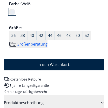
Farbauswahl:
aktuell ausgewählt:
Farbe:
Weiß
Farbe Weiß ausgewählt
Größenauswahl:
Größe:
nichts ausgewählt
36
38
40
42
44
46
48
50
52
Größenberatung
In den Warenkorb
Kostenlose Retoure
5 Jahre Langzeitgarantie
30 Tage Rückgaberecht
Produktbeschreibung