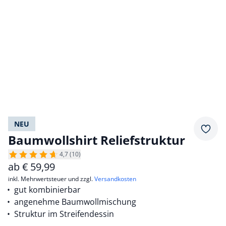
NEU
Merkz
Baumwollshirt Reliefstruktur
4,7 (10)
ab
€
59,99
inkl. Mehrwertsteuer und zzgl.
Versandkosten
gut kombinierbar
angenehme Baumwollmischung
Struktur im Streifendessin