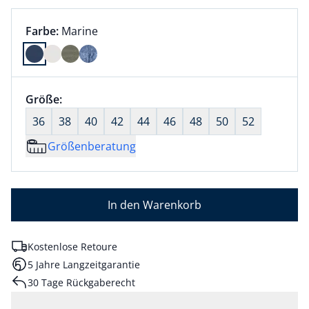
Farbauswahl:
aktuell ausgewählt:
Farbe:
Marine
Farbe Marine ausgewählt
Größenauswahl:
Größe:
nichts ausgewählt
36
38
40
42
44
46
48
50
52
Größenberatung
In den Warenkorb
Kostenlose Retoure
5 Jahre Langzeitgarantie
30 Tage Rückgaberecht