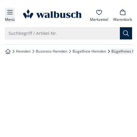
che springen
zur Startseite
vigation springen
Menü
Merkzettel
Warenkorb
inhalt springen
Suche öffnen
Suchbegriff / Artikel-Nr.
oter springen
Hemden
Business Hemden
Bügelfreie Hemden
Bügelfreies H
zur Startseite
hnellanmeldung springen