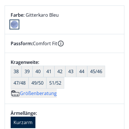
Farbauswahl:
aktuell ausgewählt:
Farbe:
Gitterkaro Bleu
Farbe Gitterkaro Bleu ausgewählt
Passform:
Comfort Fit
Dieser Artikel hat die Passform Comfort Fit. für Info
Information
Größenauswahl:
Kragenweite:
nichts ausgewählt
38
39
40
41
42
43
44
45/46
47/48
49/50
51/52
Größenberatung
Größenauswahl:
Ärmellänge Kurzarm ausgewählt
Ärmellänge:
aktuell ausgewählt: Kurzarm
Kurzarm