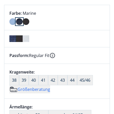
Farbauswahl:
aktuell ausgewählt:
Farbe:
Marine
Farbe Marine ausgewählt
Passform:
Regular Fit
Dieser Artikel hat die Passform Regular Fit. für Infor
Information
Größenauswahl:
Kragenweite:
nichts ausgewählt
38
39
40
41
42
43
44
45/46
Größenberatung
Größenauswahl:
Ärmellänge:
nichts ausgewählt