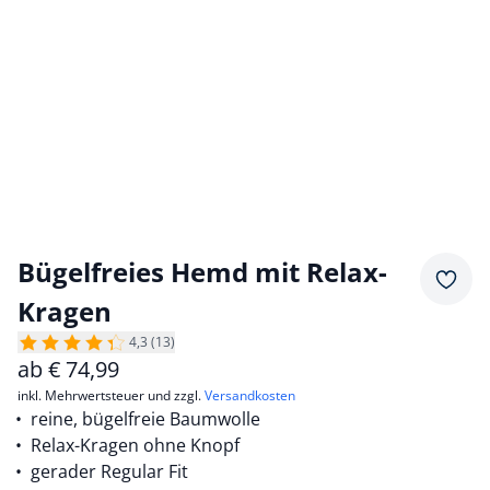
Bügelfreies Hemd mit Relax-
Merkz
Kragen
4,3 (13)
ab
€
74,99
inkl. Mehrwertsteuer und zzgl.
Versandkosten
reine, bügelfreie Baumwolle
Relax-Kragen ohne Knopf
gerader Regular Fit