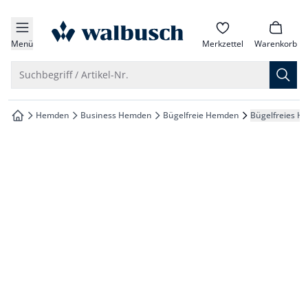
che springen
zur Startseite
vigation springen
Menü
Merkzettel
Warenkorb
inhalt springen
Suche öffnen
Suchbegriff / Artikel-Nr.
oter springen
Hemden
Business Hemden
Bügelfreie Hemden
Bügelfreies H
zur Startseite
hnellanmeldung springen