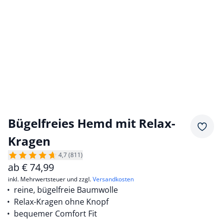
Bügelfreies Hemd mit Relax-
Merkz
Kragen
4,7 (811)
ab
€
74,99
inkl. Mehrwertsteuer und zzgl.
Versandkosten
reine, bügelfreie Baumwolle
Relax-Kragen ohne Knopf
bequemer Comfort Fit