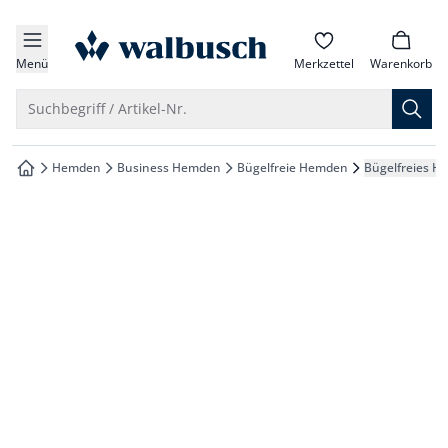
che springen
zur Startseite
vigation springen
Menü
Merkzettel
Warenkorb
inhalt springen
Suche öffnen
Suchbegriff / Artikel-Nr.
oter springen
Hemden
Business Hemden
Bügelfreie Hemden
Bügelfreies H
zur Startseite
hnellanmeldung springen