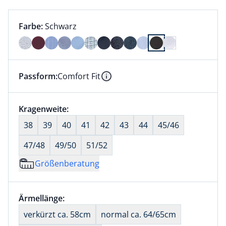
Farbauswahl:
aktuell ausgewählt:
Farbe:
Schwarz
Farbe Schwarz ausgewählt
Passform:
Comfort Fit
Dieser Artikel hat die Passform Comfort Fit. für Info
Information
Größenauswahl:
Kragenweite:
nichts ausgewählt
38
39
40
41
42
43
44
45/46
47/48
49/50
51/52
Größenberatung
Größenauswahl:
Ärmellänge:
nichts ausgewählt
verkürzt ca. 58cm
normal ca. 64/65cm