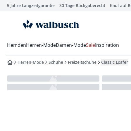
5 Jahre Langzeitgarantie
30 Tage Rückgaberecht
Kauf auf 
che springen
vigation springen
zur Startseite
inhalt springen
oter springen
Wechsel in das Menü mit Pfeil-Runter Taste
Hemden
Herren-Mode
Damen-Mode
Sale
Inspiration
hnellanmeldung springen
Herren-Mode
Schuhe
Freizeitschuhe
Classic Loafer
zur Startseite