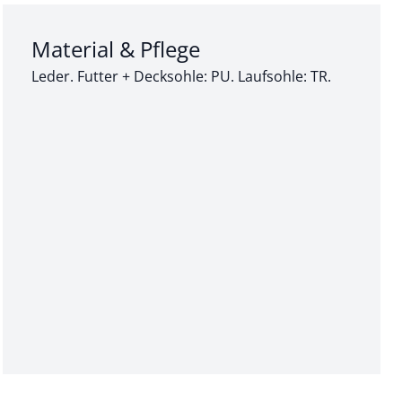
Abschnitt 3 von 3:
Material & Pflege
Leder. Futter + Decksohle: PU. Laufsohle: TR.