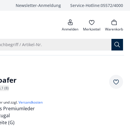
Newsletter-Anmeldung
Service-Hotline:
05572/4000
anrufen
Anmelden
Merkzettel
Warenkorb
Suche öffnen
chbegriff / Artikel-Nr.
oafer
Merkze
4,1 (8)
er und zzgl.
Versandkosten
s Premiumleder
tugal
te (G)