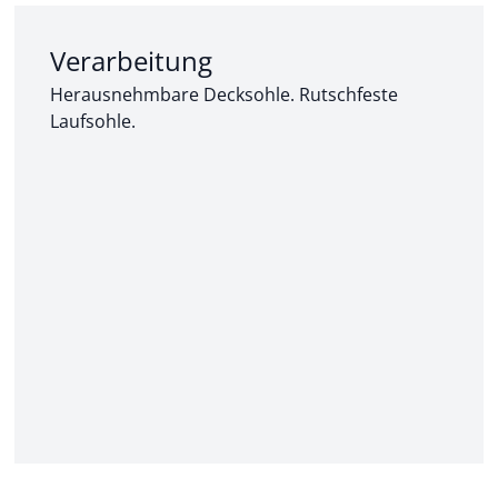
Abschnitt 2 von 3:
Verarbeitung
Herausnehmbare Decksohle. Rutschfeste
Laufsohle.