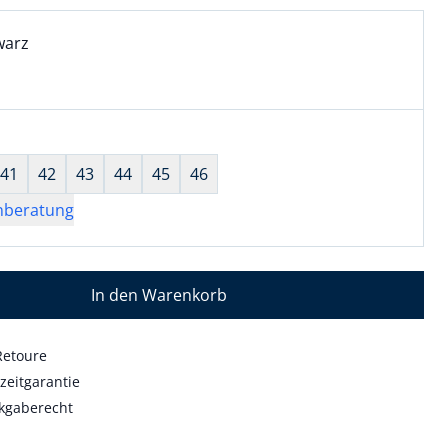
l:
ell ausgewählt:
warz
arz ausgewählt
wahl:
hts ausgewählt
41
42
43
44
45
46
nberatung
In den Warenkorb
Retoure
zeitgarantie
kgaberecht