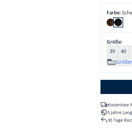
Farbauswah
aktu
Farbe:
Sch
Farbe Schw
Größenaus
Größe:
nic
39
40
Größe
Kostenlose 
5 Jahre Lang
30 Tage Rüc