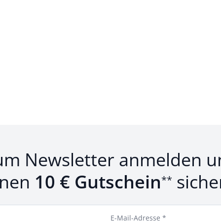
um Newsletter anmelden u
inen
10 € Gutschein
siche
**
E-Mail-Adresse *