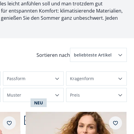
lles leicht anfühlen soll und man trotzdem gut
t für entspannten Komfort: klimatisierende Materialien,
 So genießen Sie den Sommer ganz unbeschwert. Jeden
Menü Sortierung: beliebteste Artikel ausge
Sortieren nach
beliebteste Artikel
beliebteste Artikel
Passform
Kragenform
Preis aufsteigend
Kurzgrößen
Hemdblusenkragen
Preis absteigend
Muster
Preis
Langgrößen
NEU
Stehkragen
Bewertungen
gestreift
bis 50 €
Artikel 3 von 24.
normale Größen
Neuheiten
Abbrechen
gemustert
bis 100 €
+4
Merkzettel
Merkzet
Extraglatt-Hemdbluse Everyday 2.0
Regular Fit
einfarbig
bis 150 €
5,0 (6)