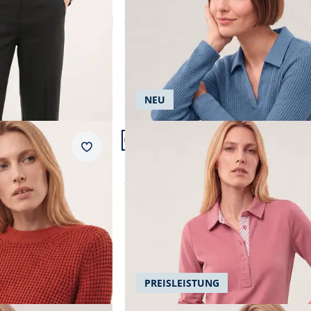
ab
€ 74,99
Merino
Seide
Wolle
NEU
Artikel 11 von 24.
+3
Merkzettel
ffelstruktur
Poloshirt aus Baumwolle
ab
€ 89,99
PREISLEISTUNG