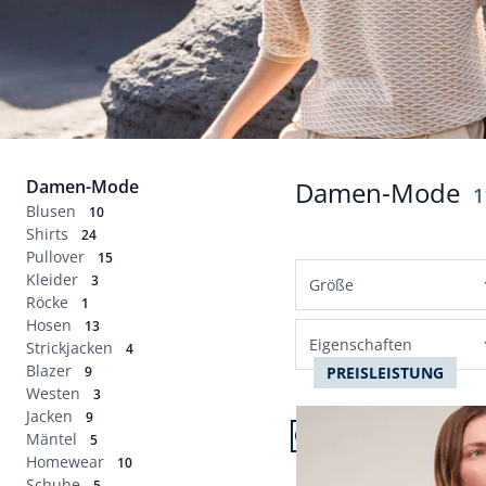
Damen-Mode
Damen-Mode
E
1
Blusen
10
Shirts
24
Pullover
15
Kleider
3
Größe
Röcke
1
Hosen
Normalgrößen
13
Eigenschaften
Strickjacken
4
36
38
40
42
Blazer
9
PREISLEISTUNG
bequem
Westen
3
44
46
48
50
Artikel 1 von 24.
Jacken
9
pflegeleicht
Mäntel
5
52
Baumwollshirt mit Ring
Homewear
10
atmungsaktiv
Schuhe
5