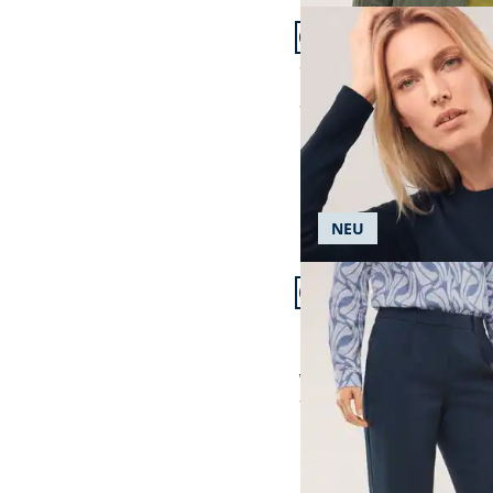
Artikel 19 von 24.
+2
Shirt in Feinstrickoptik
ab
€ 64,99
NEU
Artikel 22 von 24.
+2
Passform Regular Fit.
Regular Fit
Marlene Kofferhose
ab € 169,99
ab
€ 139,99
(-18%)