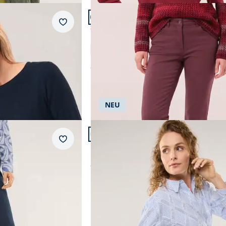
Artikel 20 von 24.
+6
Passform Slim Fit.
Merkzettel
Slim Fit
Extraglatt Baumwollhose Slim Fit
4,8 (66)
ab
€ 99,99
NEU
Artikel 23 von 24.
Merkzettel
Hemdbluse aus Fransenjacquard
ab
€ 89,99
AI