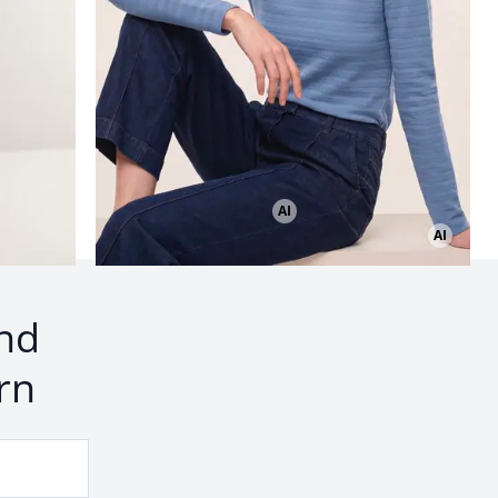
Seite 2
AI
Bild mit Hilfe von KI erstellt
AI
nd
rn