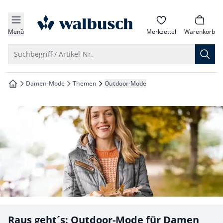
che springen
zur Startseite
vigation springen
Menü
Merkzettel
Warenkorb
inhalt springen
Suche öffnen
Suchbegriff / Artikel-Nr.
oter springen
Damen-Mode
Themen
Outdoor-Mode
zur Startseite
hnellanmeldung springen
Raus geht´s: Outdoor-Mode für Damen