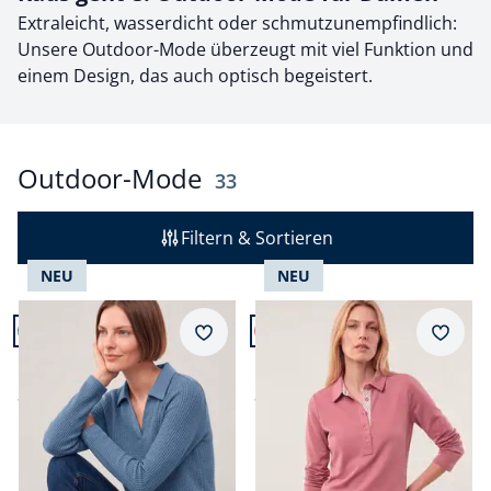
Extraleicht, wasserdicht oder schmutzunempfindlich:
Unsere Outdoor-Mode überzeugt mit viel Funktion und
einem Design, das auch optisch begeistert.
Outdoor-Mode
Ergebnisse
33
Filtern & Sortieren
NEU
NEU
Artikel 1 von 24.
Artikel 2 von 24.
+3
Merkzettel
Merkz
Poloshirt in Strickoptik
Poloshirt aus Baumwolle
ab
€ 74,99
ab
€ 89,99