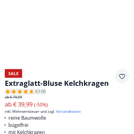
SALE
Merkz
Extraglatt-Bluse Kelchkragen
4,7 (9)
ab € 79,99
ab
€
39,99
(-50%)
inkl. Mehrwertsteuer und zzgl.
Versandkosten
reine Baumwolle
bügelfrei
mit Kelchkragen