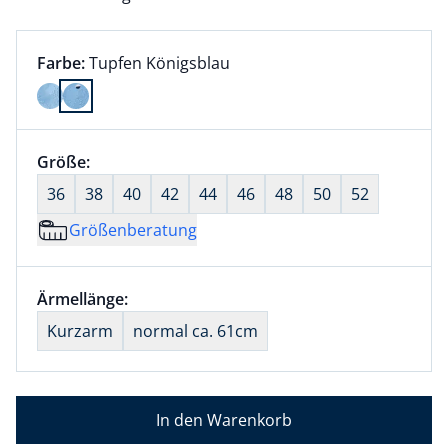
Farbauswahl:
aktuell ausgewählt:
Farbe:
Tupfen Königsblau
Farbe Tupfen Königsblau ausgewählt
Größenauswahl:
Größe:
nichts ausgewählt
36
38
40
42
44
46
48
50
52
Größenberatung
Größenauswahl:
Ärmellänge:
nichts ausgewählt
Kurzarm
normal ca. 61cm
In den Warenkorb