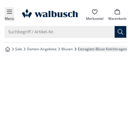
che springen
zur Startseite
vigation springen
Menü
Merkzettel
Warenkorb
inhalt springen
Suche öffnen
Suchbegriff / Artikel-Nr.
oter springen
Sale
Damen-Angebote
Blusen
Extraglatt-Bluse Kelchkragen
zur Startseite
hnellanmeldung springen