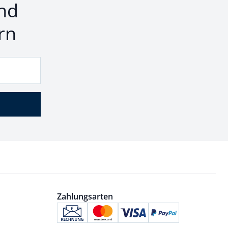
nd
rn
Zahlungsarten