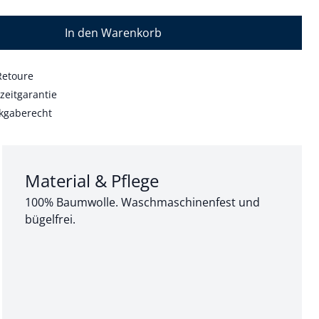
In den Warenkorb
Retoure
zeitgarantie
kgaberecht
Abschnitt 3 von 3:
Material & Pflege
100% Baumwolle. Waschmaschinenfest und
bügelfrei.