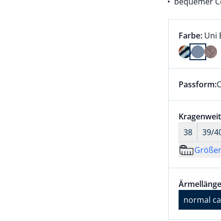
bequemer Co
Farbauswah
aktu
Farbe:
Uni 
Farbe Uni 
Passform:
C
Dieser Arti
Größenaus
Kragenweit
38
39/4
Größe
Größenaus
Ärmellänge
Ärmellänge
normal ca