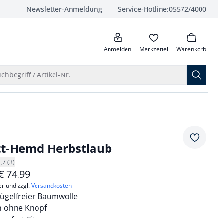
Newsletter-Anmeldung
Service-Hotline:
05572/4000
anrufen
Anmelden
Merkzettel
Warenkorb
Suche öffnen
chbegriff / Artikel-Nr.
Merkze
tt-Hemd Herbstlaub
4,7 (3)
€
74,99
er und zzgl.
Versandkosten
bügelfreier Baumwolle
n ohne Knopf