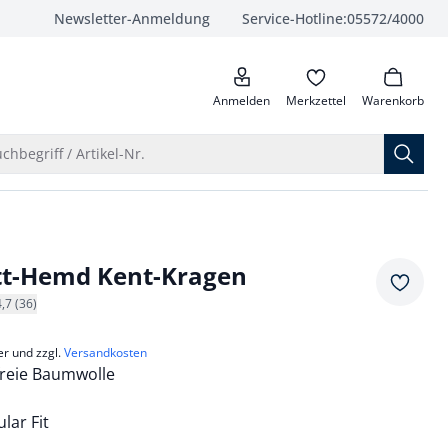
Newsletter-Anmeldung
Service-Hotline:
05572/4000
anrufen
Anmelden
Merkzettel
Warenkorb
Suche öffnen
chbegriff / Artikel-Nr.
tt-Hemd Kent-Kragen
Merkze
4,7 (36)
er und zzgl.
Versandkosten
freie Baumwolle
lar Fit