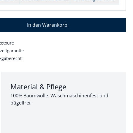
In den Warenkorb
Retoure
zeitgarantie
kgaberecht
Abschnitt 3 von 3:
Material & Pflege
100% Baumwolle. Waschmaschinenfest und
bügelfrei.