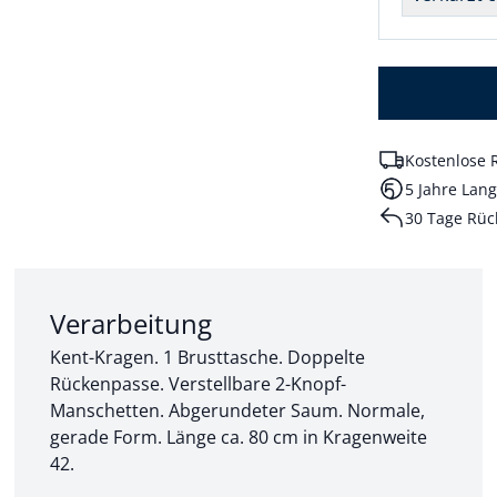
Kostenlose 
5 Jahre Lang
30 Tage Rüc
Abschnitt 2 von 3:
Verarbeitung
Kent-Kragen. 1 Brusttasche. Doppelte
Rückenpasse. Verstellbare 2-Knopf-
Manschetten. Abgerundeter Saum. Normale,
gerade Form. Länge ca. 80 cm in Kragenweite
42.