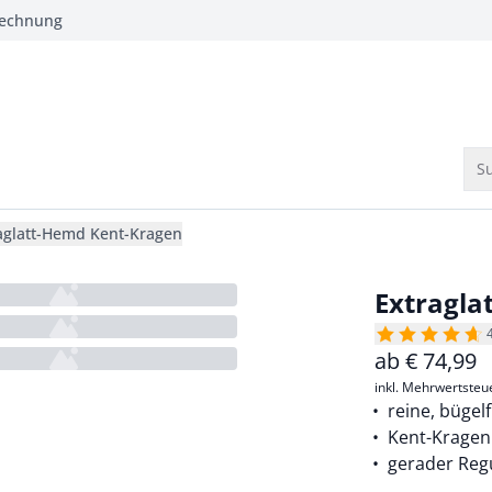
Rechnung
Su
aglatt-Hemd Kent-Kragen
Extragla
ab
€
74,99
inkl. Mehrwertsteu
reine, bügel
Kent-Kragen
gerader Regu