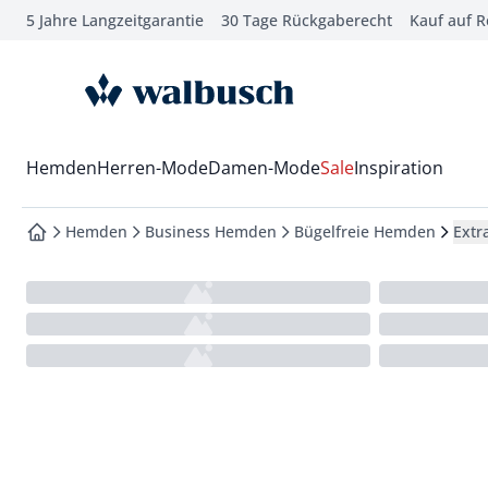
5 Jahre Langzeitgarantie
30 Tage Rückgaberecht
Kauf auf 
che springen
vigation springen
zur Startseite
inhalt springen
oter springen
Wechsel in das Menü mit Pfeil-Runter Taste
Hemden
Herren-Mode
Damen-Mode
Sale
Inspiration
hnellanmeldung springen
Hemden
Business Hemden
Bügelfreie Hemden
Extr
zur Startseite