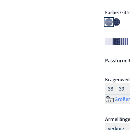
Farbauswah
aktu
Farbe:
Gitt
Farbe Gitt
Passform:
R
Dieser Arti
Größenaus
Kragenweit
38
39
Größe
Größenaus
Ärmellänge
verkürzt 