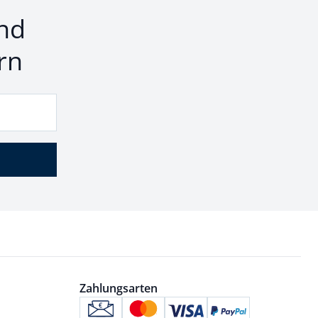
nd
rn
Zahlungsarten