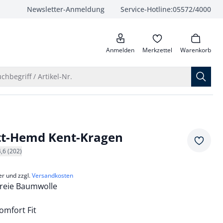
Newsletter-Anmeldung
Service-Hotline:
05572/4000
anrufen
Anmelden
Merkzettel
Warenkorb
Suche öffnen
chbegriff / Artikel-Nr.
tt-Hemd Kent-Kragen
Merkze
4,6 (202)
er und zzgl.
Versandkosten
freie Baumwolle
mfort Fit