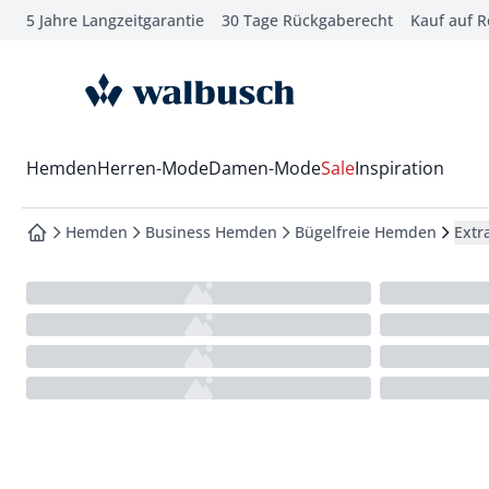
5 Jahre Langzeitgarantie
30 Tage Rückgaberecht
Kauf auf 
che springen
vigation springen
zur Startseite
inhalt springen
oter springen
Wechsel in das Menü mit Pfeil-Runter Taste
Hemden
Herren-Mode
Damen-Mode
Sale
Inspiration
hnellanmeldung springen
Hemden
Business Hemden
Bügelfreie Hemden
Extr
zur Startseite