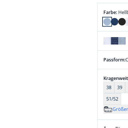
Farbauswah
aktu
Farbe:
Hell
Farbe Hell
Passform:
C
Dieser Arti
Größenaus
Kragenweit
38
39
51/52
Größe