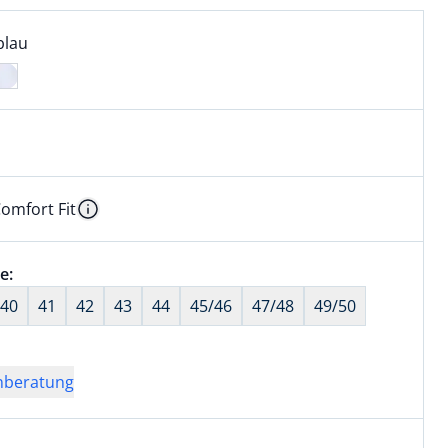
l:
ell ausgewählt:
blau
blau ausgewählt
omfort Fit
kel hat die Passform Comfort Fit. für Informationen zu Pas
Information
wahl:
e:
nichts ausgewählt
40
41
42
43
44
45/46
47/48
49/50
nberatung