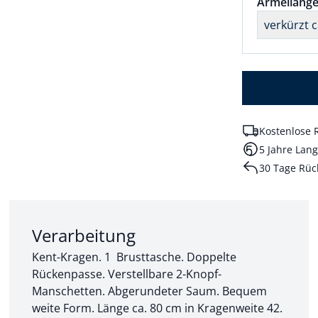
Größenaus
Ärmellänge
verkürzt 
Kostenlose 
5 Jahre Lang
30 Tage Rüc
Abschnitt 2 von 3:
Verarbeitung
Kent-Kragen. 1 Brusttasche. Doppelte
Rückenpasse. Verstellbare 2-Knopf-
Manschetten. Abgerundeter Saum. Bequem
weite Form. Länge ca. 80 cm in Kragenweite 42.