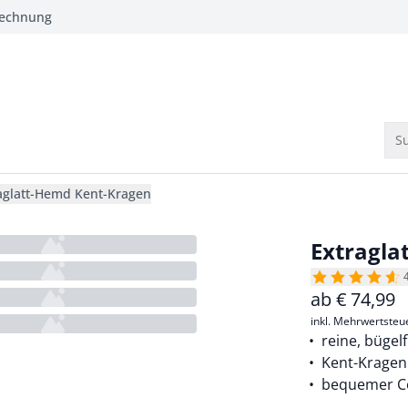
Rechnung
Su
aglatt-Hemd Kent-Kragen
Extragla
ab
€
74,99
inkl. Mehrwertsteu
reine, bügel
Kent-Kragen
bequemer Co