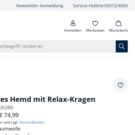
Newsletter-Anmeldung
Service-Hotline:
05572/4000
anrufen
Anmelden
Merkzettel
Warenkorb
Suche öffnen
chbegriff / Artikel-Nr.
Merkze
ies Hemd mit Relax-Kragen
4,8 (280)
€
74,99
er und zzgl.
Versandkosten
Baumwolle