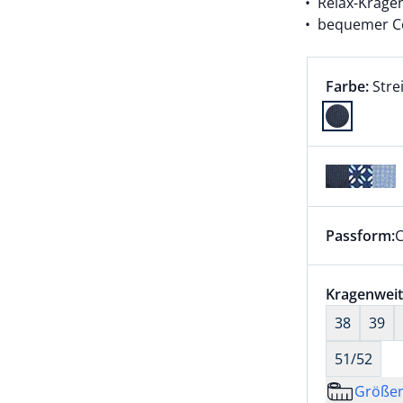
Relax-Krage
bequemer Co
Farbauswah
aktu
Farbe:
Stre
Farbe Stre
Passform:
C
Dieser Arti
Größenaus
Kragenweit
38
39
51/52
Größe