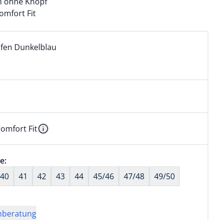
n ohne Knopf
mfort Fit
l:
ell ausgewählt:
ifen Dunkelblau
ifen Dunkelblau ausgewählt
omfort Fit
kel hat die Passform Comfort Fit. für Informationen zu Pas
Information
wahl:
e:
nichts ausgewählt
40
41
42
43
44
45/46
47/48
49/50
nberatung