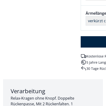
Größenaus
Ärmellänge
verkürzt 
Kostenlose 
5 Jahre Lang
30 Tage Rüc
Abschnitt 2 von 3:
Verarbeitung
Relax-Kragen ohne Knopf. Doppelte
Rückenpasse, Mit 2 Rückenfalten. 1