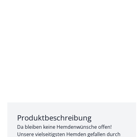
Abschnitt 1 von 3:
Produktbeschreibung
Da bleiben keine Hemdenwünsche offen!
Unsere vielseitigsten Hemden gefallen durch