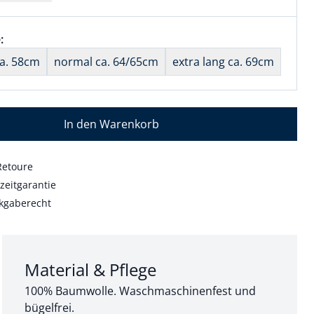
wahl:
:
nichts ausgewählt
ca. 58cm
normal ca. 64/65cm
extra lang ca. 69cm
In den Warenkorb
Retoure
zeitgarantie
kgaberecht
Abschnitt 3 von 3:
Material & Pflege
100% Baumwolle. Waschmaschinenfest und
bügelfrei.