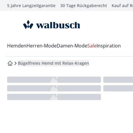
5 Jahre Langzeitgarantie
30 Tage Rückgaberecht
Kauf auf 
che springen
vigation springen
zur Startseite
inhalt springen
oter springen
Wechsel in das Menü mit Pfeil-Runter Taste
Hemden
Herren-Mode
Damen-Mode
Sale
Inspiration
hnellanmeldung springen
Bügelfreies Hemd mit Relax-Kragen
zur Startseite