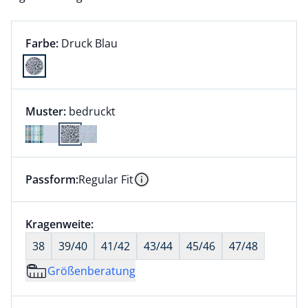
Farbauswahl:
aktuell ausgewählt:
Farbe:
Druck Blau
Farbe Druck Blau ausgewählt
Muster:
bedruckt
Passform:
Regular Fit
Dieser Artikel hat die Passform Regular Fit. für Infor
Information
Größenauswahl:
Kragenweite:
nichts ausgewählt
38
39/40
41/42
43/44
45/46
47/48
Größenberatung