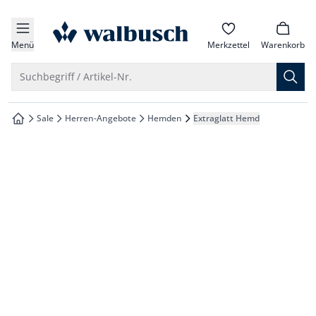
che springen
zur Startseite
vigation springen
Menü
Merkzettel
Warenkorb
inhalt springen
Suche öffnen
Suchbegriff / Artikel-Nr.
oter springen
Sale
Herren-Angebote
Hemden
Extraglatt Hemd
zur Startseite
hnellanmeldung springen