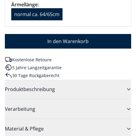
Größenauswahl:
Ärmellänge normal ca. 64/65cm ausgewählt
Ärmellänge:
aktuell ausgewählt: normal ca. 64/65cm
normal ca. 64/65cm
In den Warenkorb
Kostenlose Retoure
5 Jahre Langzeitgarantie
30 Tage Rückgaberecht
Produktbeschreibung
Verarbeitung
Material & Pflege