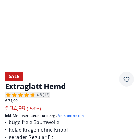
SALE
Merkz
Extraglatt Hemd
4,8 (12)
€ 74,99
€
34,99
(-53%)
inkl. Mehrwertsteuer und zzgl.
Versandkosten
bügelfreie Baumwolle
Relax-Kragen ohne Knopf
gerader Regular Fit