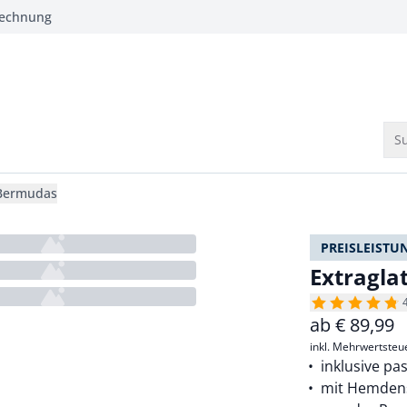
Rechnung
Su
-Bermudas
PREISLEISTU
Extragla
ab
€
89,99
inkl. Mehrwertsteu
inklusive p
mit Hemden