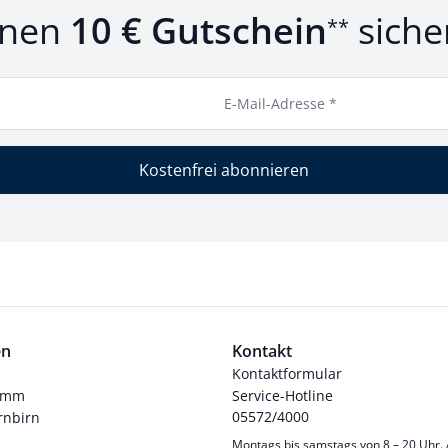
inen
10 € Gutschein
siche
**
E-Mail-Adresse *
Kostenfrei abonnieren
en
Kontakt
Kontaktformular
ramm
Service-Hotline
05572/4000
nbirn
Montags bis samstags von 8 – 20 Uhr.