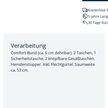
Kostenlose 
5 Jahre Lang
30 Tage Rüc
Abschnitt 2 von 3:
Verarbeitung
Comfort-Bund (ca. 6 cm dehnbar). 2 Taschen, 1
Sicherheitstasche, 2 knöpfbare Gesäßtaschen.
Hemdenstopper. Inkl. Flechtgürtel. Saumweite
ca. 53 cm.