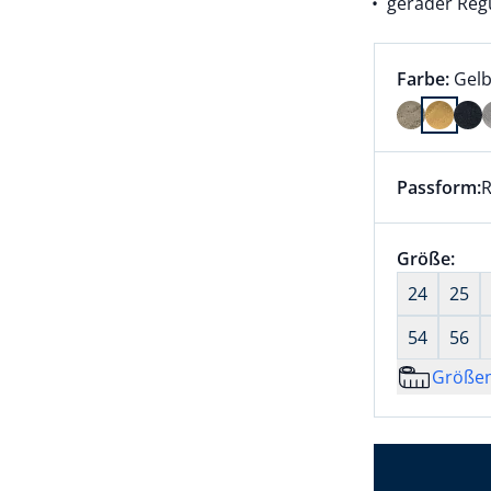
gerader Regu
Farbauswah
aktu
Farbe:
Gel
Farbe Gelb
Passform:
R
Dieser Arti
Größenaus
Größe:
nic
24
25
54
56
Größe