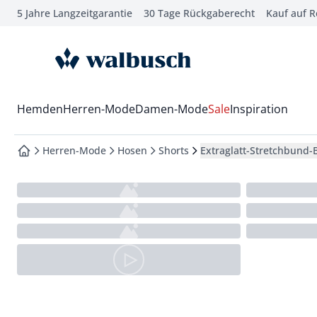
5 Jahre Langzeitgarantie
30 Tage Rückgaberecht
Kauf auf 
che springen
vigation springen
zur Startseite
inhalt springen
oter springen
Wechsel in das Menü mit Pfeil-Runter Taste
Hemden
Herren-Mode
Damen-Mode
Sale
Inspiration
hnellanmeldung springen
Herren-Mode
Hosen
Shorts
Extraglatt-Stretchbund
zur Startseite