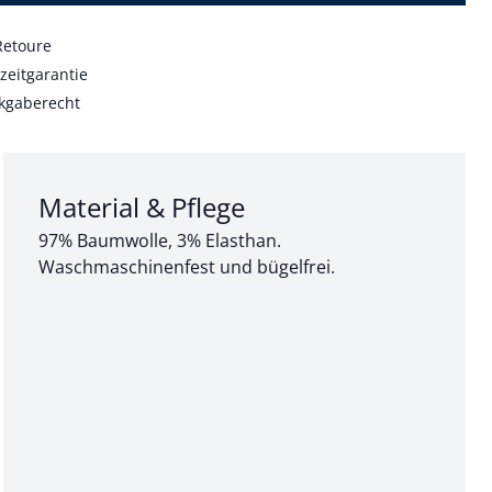
Retoure
zeitgarantie
kgaberecht
Abschnitt 3 von 3:
Material & Pflege
97% Baumwolle, 3% Elasthan.
Waschmaschinenfest und bügelfrei.