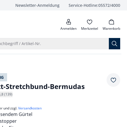
Newsletter-Anmeldung
Service-Hotline:
05572/4000
anrufen
Anmelden
Merkzettel
Warenkorb
Suche öffnen
chbegriff / Artikel-Nr.
NG
Merkze
tt-Stretchbund-Bermudas
4,8 (139)
er und zzgl.
Versandkosten
assendem Gürtel
stopper