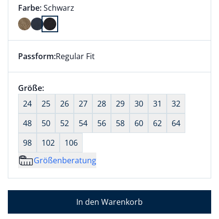
Farbauswahl:
aktuell ausgewählt:
Farbe:
Schwarz
Farbe Schwarz ausgewählt
Passform:
Regular Fit
Dieser Artikel hat die Passform Regular Fit. für Infor
Größenauswahl:
Größe:
nichts ausgewählt
24
25
26
27
28
29
30
31
32
48
50
52
54
56
58
60
62
64
98
102
106
Größenberatung
In den Warenkorb