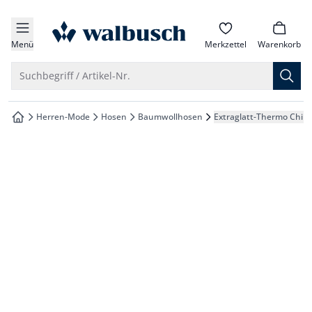
che springen
zur Startseite
vigation springen
Menü
Merkzettel
Warenkorb
inhalt springen
Suche öffnen
Suchbegriff / Artikel-Nr.
oter springen
Herren-Mode
Hosen
Baumwollhosen
Extraglatt-Thermo Chin
zur Startseite
hnellanmeldung springen