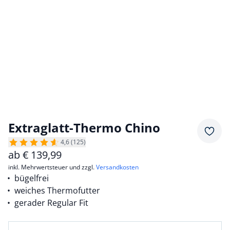
Extraglatt-Thermo Chino
Merkz
4,6 (125)
ab
€
139,99
inkl. Mehrwertsteuer und zzgl.
Versandkosten
bügelfrei
weiches Thermofutter
gerader Regular Fit