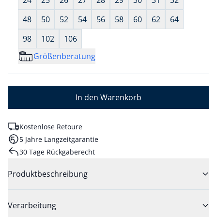
24
25
26
27
28
29
30
31
32
48
50
52
54
56
58
60
62
64
98
102
106
Größenberatung
In den Warenkorb
Kostenlose Retoure
5 Jahre Langzeitgarantie
30 Tage Rückgaberecht
Produktbeschreibung
Verarbeitung