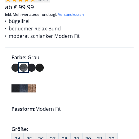
ab
€
99,99
inkl. Mehrwertsteuer und zzgl.
Versandkosten
bügelfrei
bequemer Relax-Bund
moderat schlanker Modern Fit
Farbauswahl:
aktuell ausgewählt:
Farbe:
Grau
Farbe Grau ausgewählt
Passform:
Modern Fit
Dieser Artikel hat die Passform Modern Fit. für Infor
Größenauswahl:
Größe:
nichts ausgewählt