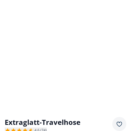
Extraglatt-Travelhose
Merkz
4,6 (74)