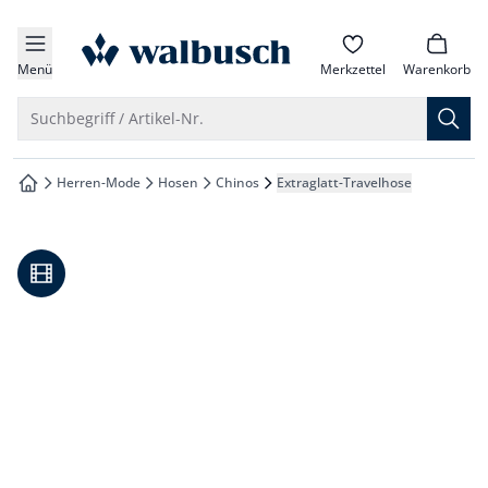
che springen
zur Startseite
vigation springen
Menü
Merkzettel
Warenkorb
inhalt springen
Suche öffnen
Suchbegriff / Artikel-Nr.
oter springen
Herren-Mode
Hosen
Chinos
Extraglatt-Travelhose
zur Startseite
hnellanmeldung springen
Video