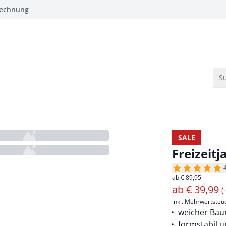
Rechnung
Su
SALE
Freizeit
ab € 89,95
ab
€
39,99
(
inkl. Mehrwertsteu
weicher Ba
formstabil u