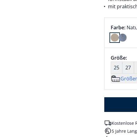
mit praktis
Farbauswah
aktu
Farbe:
Nat
Farbe Natu
Größenaus
Größe:
nic
25
27
Größe
Kostenlose 
5 Jahre Lang