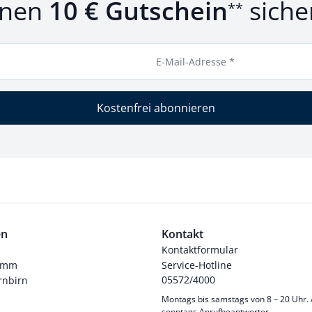
inen
10 € Gutschein
siche
**
E-Mail-Adresse *
Kostenfrei abonnieren
en
Kontakt
Kontaktformular
ramm
Service-Hotline
05572/4000
nbirn
Montags bis samstags von 8 – 20 Uhr.
sonntags Anrufbeantworter.