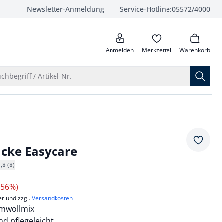
Newsletter-Anmeldung
Service-Hotline:
05572/4000
anrufen
Anmelden
Merkzettel
Warenkorb
Suche öffnen
chbegriff / Artikel-Nr.
Merkze
jacke Easycare
4,8 (8)
-56%)
er und zzgl.
Versandkosten
umwollmix
nd pflegeleicht