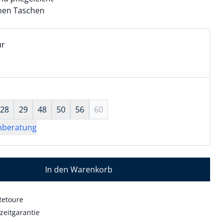
chen Taschen
l:
ell ausgewählt:
ur
r ausgewählt
wahl:
hts ausgewählt
28
29
48
50
56
60
nberatung
In den Warenkorb
Retoure
zeitgarantie