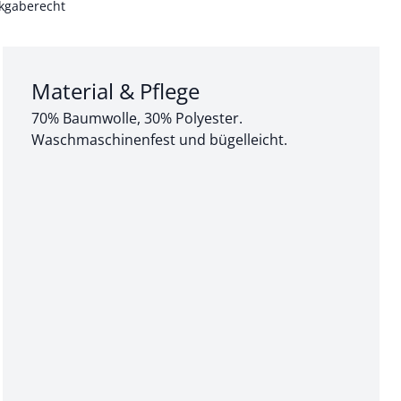
kgaberecht
Abschnitt 3 von 3:
Material & Pflege
70% Baumwolle, 30% Polyester.
Waschmaschinenfest und bügelleicht.