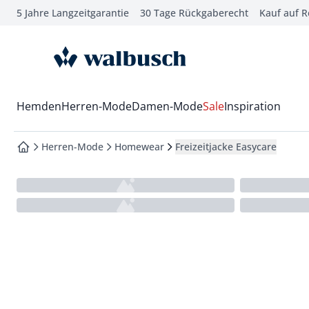
5 Jahre Langzeitgarantie
30 Tage Rückgaberecht
Kauf auf 
che springen
vigation springen
zur Startseite
inhalt springen
oter springen
Wechsel in das Menü mit Pfeil-Runter Taste
Hemden
Herren-Mode
Damen-Mode
Sale
Inspiration
hnellanmeldung springen
Herren-Mode
Homewear
Freizeitjacke Easycare
zur Startseite