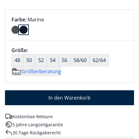
Farbauswahl:
aktuell ausgewählt:
Farbe:
Marine
Farbe Marine ausgewählt
Größenauswahl:
Größe:
nichts ausgewählt
48
50
52
54
56
58/60
62/64
Größenberatung
In den Warenkorb
Kostenlose Retoure
5 Jahre Langzeitgarantie
30 Tage Rückgaberecht