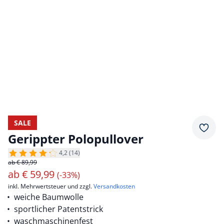
SALE
Merkz
Gerippter Polopullover
4,2 (14)
ab € 89,99
ab
€
59,99
(-33%)
inkl. Mehrwertsteuer und zzgl.
Versandkosten
weiche Baumwolle
sportlicher Patentstrick
waschmaschinenfest