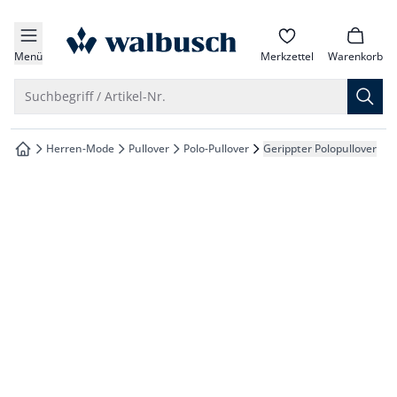
che springen
zur Startseite
vigation springen
Menü
Merkzettel
Warenkorb
inhalt springen
Suche öffnen
Suchbegriff / Artikel-Nr.
oter springen
Herren-Mode
Pullover
Polo-Pullover
Gerippter Polopullover
zur Startseite
hnellanmeldung springen