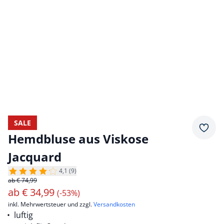
SALE
Merkz
Hemdbluse aus Viskose
Jacquard
4,1 (9)
ab € 74,99
ab
€
34,99
(-53%)
inkl. Mehrwertsteuer und zzgl.
Versandkosten
luftig