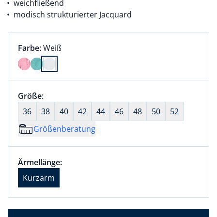
weichfließend
modisch strukturierter Jacquard
Farbauswahl:
aktuell ausgewählt:
Farbe:
Weiß
Farbe Weiß ausgewählt
Größenauswahl:
Größe:
nichts ausgewählt
36
38
40
42
44
46
48
50
52
Größenberatung
Größenauswahl:
Ärmellänge Kurzarm ausgewählt
Ärmellänge:
aktuell ausgewählt: Kurzarm
Kurzarm