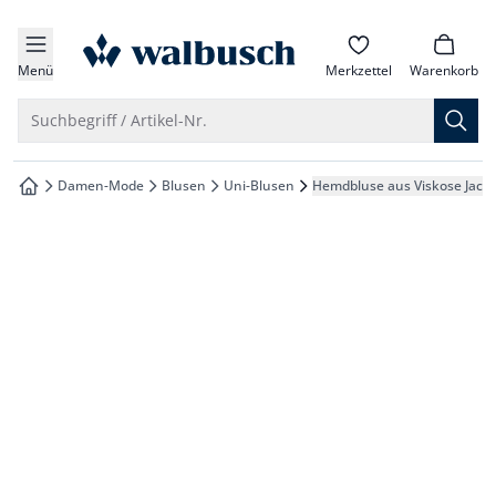
che springen
zur Startseite
vigation springen
Menü
Merkzettel
Warenkorb
inhalt springen
Suche öffnen
Suchbegriff / Artikel-Nr.
oter springen
Damen-Mode
Blusen
Uni-Blusen
Hemdbluse aus Viskose Jacq
zur Startseite
hnellanmeldung springen