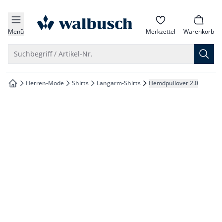
che springen
zur Startseite
vigation springen
Menü
Merkzettel
Warenkorb
inhalt springen
Suche öffnen
Suchbegriff / Artikel-Nr.
oter springen
Herren-Mode
Shirts
Langarm-Shirts
Hemdpullover 2.0
zur Startseite
hnellanmeldung springen