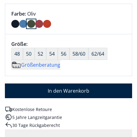
Farbauswahl:
aktuell ausgewählt:
Farbe:
Oliv
Farbe Oliv ausgewählt
Größenauswahl:
Größe:
nichts ausgewählt
48
50
52
54
56
58/60
62/64
Größenberatung
In den Warenkorb
Kostenlose Retoure
5 Jahre Langzeitgarantie
30 Tage Rückgaberecht