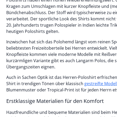
Poloshirts haben einen hohen Wiedererkennungswert: Ch
Kragen zum Umschlagen mit kurzer Knopfleiste und (mei
Bündchenabschluss. Der Stoff wird typischerweise zu ei
verarbeitet. Der sportliche Look des Shirts kommt nicht
20. Jahrhunderts trugen Polospieler in Indien leichte Trik
heutigen Poloshirts gelten.
Inzwischen hat sich das Polohemd längst vom reinen Sp
beliebtesten Freizeitoberteile bei Herren entwickelt. Vielf
Knopfleiste kommen viele moderne Modelle mit Reißver
kurzärmligen Variante gibt es auch Langarm Polos, die si
Übergangszeiten eignen.
Auch in Sachen Optik ist das Herren-Poloshirt erfrischen
Shirt in trendigen Tönen über klassisch
gestreifte Model
Blumenmuster oder Tropical-Print ist für jeden Herrn e
Erstklassige Materialien für den Komfort
Hautfreundliche und bequeme Materialien sind beim Her