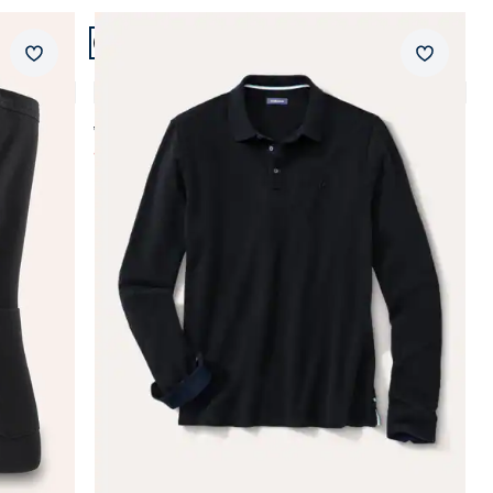
Abbrechen
Artikel 3 von 4.
Neuheiten
Abbrechen
Merkzettel
Merkzet
Merino Mix Polo
4,9 (10)
ab € 89,99
ab
€ 44,99
(-50%)