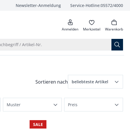
Newsletter-Anmeldung
Service-Hotline:
05572/4000
anrufen
Anmelden
Merkzettel
Warenkorb
Suche öffnen
chbegriff / Artikel-Nr.
Menü Sortierung: beliebteste Artikel ausge
Sortieren nach
beliebteste Artikel
beliebteste Artikel
Muster
Preis
Preis aufsteigend
einfarbig
bis 50 €
Preis absteigend
SALE
bis 100 €
Bewertungen