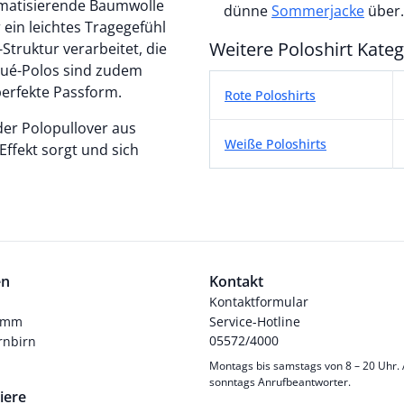
matisierende Baumwolle
dünne
Sommerjacke
über.
ein leichtes Tragegefühl
Weitere Poloshirt Kate
Struktur verarbeitet, die
iqué-Polos sind zudem
Weitere Poloshirt Kateg
perfekte Passform.
Rote Poloshirts
der Polopullover aus
Weiße Poloshirts
Effekt sorgt und sich
en
Kontakt
Kontaktformular
ramm
Service-Hotline
05572/4000
nbirn
Montags bis samstags von 8 – 20 Uhr.
sonntags Anrufbeantworter.
iere