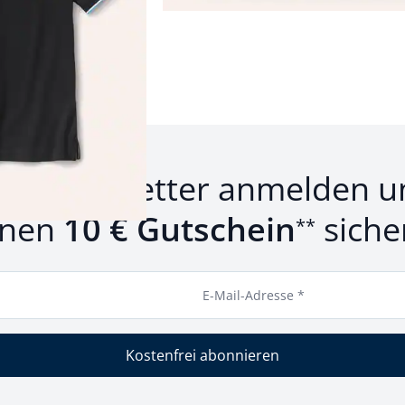
rodukte 1 bis 4 von 4.
um Newsletter anmelden u
inen
10 € Gutschein
siche
**
E-Mail-Adresse *
Kostenfrei abonnieren