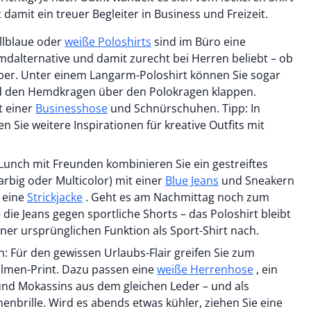
amit ein treuer Begleiter in Business und Freizeit.
ellblaue oder
weiße Poloshirts
sind im Büro eine
dalternative und damit zurecht bei Herren beliebt – ob
ber. Unter einem Langarm-Poloshirt können Sie sogar
d den Hemdkragen über den Polokragen klappen.
t einer
Businesshose
und Schnürschuhen. Tipp: In
n Sie weitere Inspirationen für kreative Outfits mit
 Lunch mit Freunden kombinieren Sie ein gestreiftes
arbig oder Multicolor) mit einer
Blue Jeans
und Sneakern
t eine
Strickjacke
. Geht es am Nachmittag noch zum
 die Jeans gegen sportliche Shorts – das Poloshirt bleibt
r ursprünglichen Funktion als Sport-Shirt nach.
 Für den gewissen Urlaubs-Flair greifen Sie zum
lmen-Print. Dazu passen eine
weiße Herrenhose
, ein
und Mokassins aus dem gleichen Leder – und als
enbrille. Wird es abends etwas kühler, ziehen Sie eine