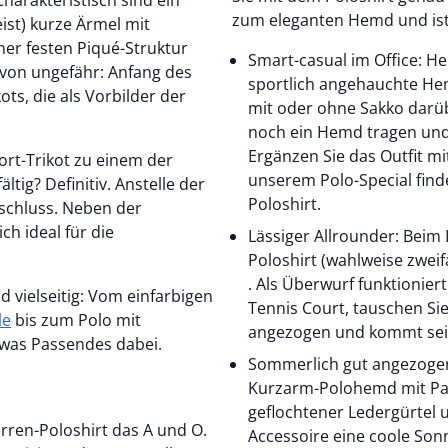
arakteristisch sind ein
zum eleganten Hemd und ist d
st) kurze Ärmel mit
ner festen Piqué-Struktur
Smart-casual im Office: H
 von ungefähr: Anfang des
sportlich angehauchte Hem
ots, die als Vorbilder der
mit oder ohne Sakko darü
noch ein Hemd tragen un
Ergänzen Sie das Outfit mi
ort-Trikot zu einem der
unserem Polo-Special finde
ältig? Definitiv. Anstelle der
Poloshirt.
schluss. Neben der
ch ideal für die
Lässiger Allrounder: Beim
Poloshirt (wahlweise zweif
. Als Überwurf funktionier
d vielseitig: Vom einfarbigen
Tennis Court, tauschen Sie
le
bis zum Polo mit
angezogen und kommt seine
twas Passendes dabei.
Sommerlich gut angezogen:
Kurzarm-Polohemd mit Pa
geflochtener Ledergürtel 
ren-Poloshirt das A und O.
Accessoire eine coole Sonn