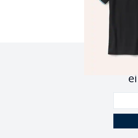
Seite 1 geladen. Zeige P
Z
e