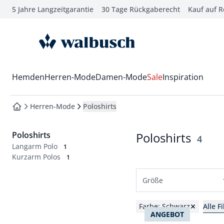
5 Jahre Langzeitgarantie
30 Tage Rückgaberecht
Kauf auf 
che springen
vigation springen
zur Startseite
inhalt springen
oter springen
Wechsel in das Menü mit Pfeil-Runter Taste
Hemden
Herren-Mode
Damen-Mode
Sale
Inspiration
hnellanmeldung springen
Herren-Mode
Poloshirts
zur Startseite
Poloshirts
Poloshirts
Ergeb
4
Langarm Polo
1
Kurzarm Polos
1
Größe
Normalgrößen
Farbe: Schwarz
Alle F
ANGEBOT
48
50
52
54