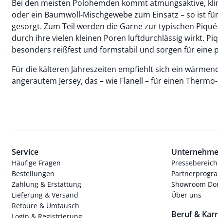
Bei den meisten Polohemden kommt atmungsaktive, kli
oder ein Baumwoll-Mischgewebe zum Einsatz – so ist für 
gesorgt. Zum Teil werden die Garne zur typischen Piqué-
durch ihre vielen kleinen Poren luftdurchlässig wirkt. P
besonders reißfest und formstabil und sorgen für eine 
Für die kälteren Jahreszeiten empfiehlt sich ein wärmen
angerautem Jersey, das – wie Flanell – für einen Thermo-
Service
Unternehm
Häufige Fragen
Pressebereich
Bestellungen
Partnerprog
Zahlung & Erstattung
Showroom Dor
Lieferung & Versand
Über uns
Retoure & Umtausch
Beruf & Karr
Login & Registrierung