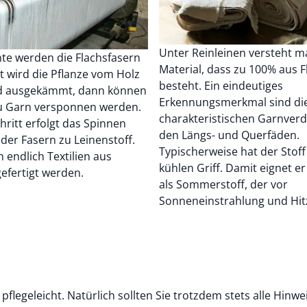
Unter Reinleinen versteht m
te werden die Flachsfasern
Material, dass zu 100% aus F
st wird die Pflanze vom Holz
besteht. Ein eindeutiges
d ausgekämmt, dann können
Erkennungsmerkmal sind di
zu Garn versponnen werden.
charakteristischen Garnverd
chritt erfolgt das Spinnen
den Längs- und Querfäden.
er Fasern zu Leinenstoff.
Typischerweise hat der Stoff
endlich Textilien aus
kühlen Griff. Damit eignet er
gefertigt werden.
als Sommerstoff, der vor
Sonneneinstrahlung und Hitz
pflegeleicht. Natürlich sollten Sie trotzdem stets alle Hinw