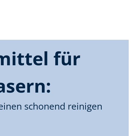
ittel für
asern:
inen schonend reinigen