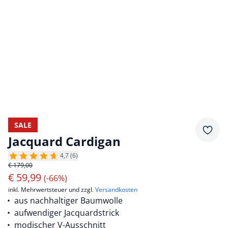
SALE
Merkz
Jacquard Cardigan
4,7 (6)
€ 179,00
€
59,99
(-66%)
inkl. Mehrwertsteuer und zzgl.
Versandkosten
aus nachhaltiger Baumwolle
aufwendiger Jacquardstrick
modischer V-Ausschnitt