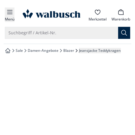
che springen
zur Startseite
vigation springen
Menü
Merkzettel
Warenkorb
inhalt springen
Suche öffnen
Suchbegriff / Artikel-Nr.
oter springen
Sale
Damen-Angebote
Blazer
Jeansjacke Teddykragen
zur Startseite
hnellanmeldung springen