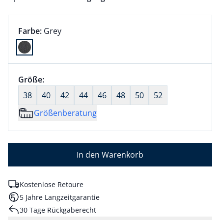
Farbauswahl:
aktuell ausgewählt:
Farbe:
Grey
Farbe Grey ausgewählt
Größenauswahl:
Größe:
nichts ausgewählt
38
40
42
44
46
48
50
52
Größenberatung
In den Warenkorb
Kostenlose Retoure
5 Jahre Langzeitgarantie
30 Tage Rückgaberecht