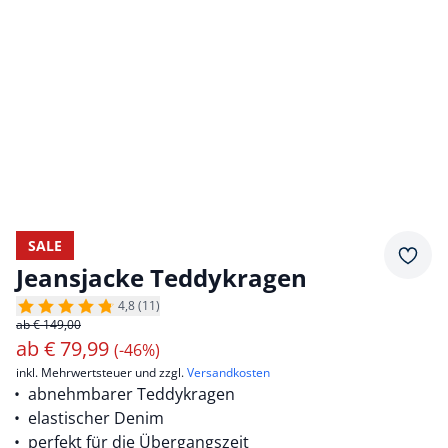
SALE
Merkz
Jeansjacke Teddykragen
4,8 (11)
ab € 149,00
ab
€
79,99
(-46%)
inkl. Mehrwertsteuer und zzgl.
Versandkosten
abnehmbarer Teddykragen
elastischer Denim
perfekt für die Übergangszeit