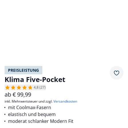
PREISLEISTUNG
Merkz
Klima Five-Pocket
4,8 (27)
ab
€
99,99
inkl. Mehrwertsteuer und zzgl.
Versandkosten
mit Coolmax-Fasern
elastisch und bequem
moderat schlanker Modern Fit