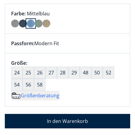
Farbauswahl:
aktuell ausgewählt:
Farbe:
Mittelblau
Farbe Mittelblau ausgewählt
Passform:
Modern Fit
Dieser Artikel hat die Passform Modern Fit. für Infor
Größenauswahl:
Größe:
nichts ausgewählt
24
25
26
27
28
29
48
50
52
54
56
58
Größenberatung
In den Warenkorb