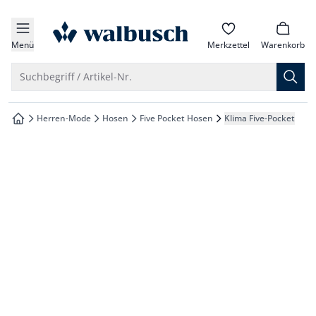
che springen
zur Startseite
vigation springen
Menü
Merkzettel
Warenkorb
inhalt springen
Suche öffnen
Suchbegriff / Artikel-Nr.
oter springen
Herren-Mode
Hosen
Five Pocket Hosen
Klima Five-Pocket
zur Startseite
hnellanmeldung springen