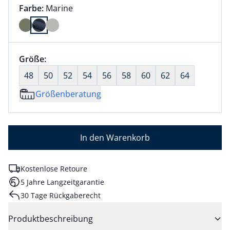
Farbauswahl:
aktuell ausgewählt:
Farbe:
Marine
Farbe Marine ausgewählt
Größenauswahl:
Größe:
nichts ausgewählt
48
50
52
54
56
58
60
62
64
Größenberatung
In den Warenkorb
Kostenlose Retoure
5 Jahre Langzeitgarantie
30 Tage Rückgaberecht
Produktbeschreibung