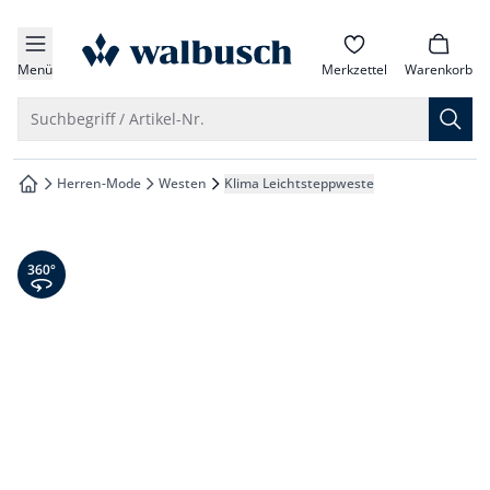
che springen
zur Startseite
vigation springen
Menü
Merkzettel
Warenkorb
inhalt springen
Suche öffnen
Suchbegriff / Artikel-Nr.
oter springen
Herren-Mode
Westen
Klima Leichtsteppweste
zur Startseite
hnellanmeldung springen
360° Ansicht