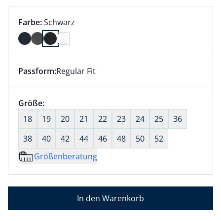
Farbauswahl:
aktuell ausgewählt:
Farbe:
Schwarz
Farbe Schwarz ausgewählt
Passform:
Regular Fit
Dieser Artikel hat die Passform Regular Fit. für Infor
Größenauswahl:
Größe:
nichts ausgewählt
18
19
20
21
22
23
24
25
36
38
40
42
44
46
48
50
52
Größenberatung
In den Warenkorb