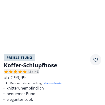
PREISLEISTUNG
Merkz
Koffer-Schlupfhose
4,8 (146)
ab
€
99,99
inkl. Mehrwertsteuer und zzgl.
Versandkosten
knitterunempfindlich
bequemer Bund
eleganter Look