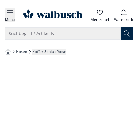
che springen
zur Startseite
vigation springen
Menü
Merkzettel
Warenkorb
inhalt springen
Suche öffnen
Suchbegriff / Artikel-Nr.
oter springen
Hosen
Koffer-Schlupfhose
zur Startseite
hnellanmeldung springen